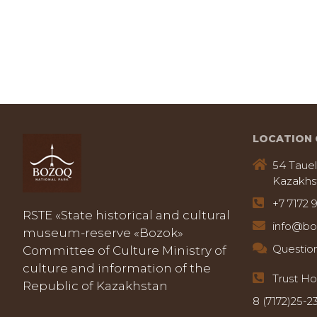
LOCATION 
54 Tauel
Kazakhs
+7 7172 
RSTE «State historical and cultural
info@bo
museum-reserve «Bozok»
Questio
Committee of Culture Ministry of
culture and information of the
Trust Ho
Republic of Kazakhstan
8 (7172)25-2