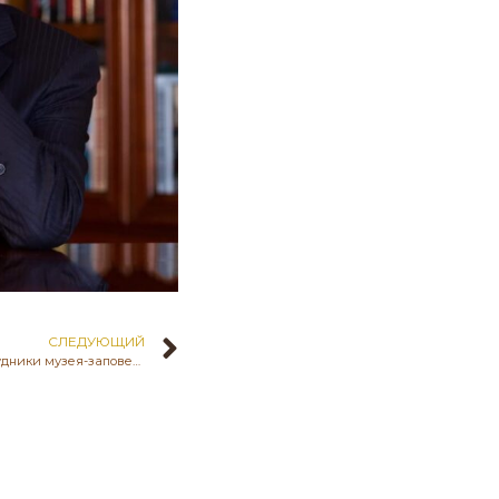
СЛЕДУЮЩИЙ
3 декабря 2021 года научные сотрудники музея-заповедника «Бозок» приняли участие в открытии научного зала имени К. Акишева в Национальном музее РК. С этой целью НИИ археологии им. Акишева переданы личные вещи, фотографии, книги, рукописи археолога.