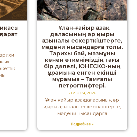
ликасы
Ұлан-ғайыр қазақ
қпарат
даласының әр қиыры
і
қазыналы ескерткіштерге,
мәдени нысандарға толы.
Тарихы бай, мазмұны
тарихи-
кенен өткеніміздің тағы
ығы»
бір дәлелі, ЮНЕСКО-ның
кеттік
құрамына енген екінші
рны
мұрамыз – Тамғалы
петроглифтері.
21 ИЮЛЯ, 2026
Ұлан-ғайыр қазақ даласының әр
қиыры қазыналы ескерткіштерге,
мәдени нысандарға
Подробнее »