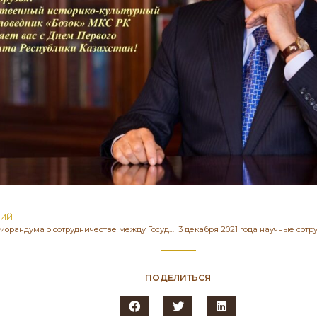
ЩИЙ
В рамках меморандума о сотрудничестве между Государственным историко-культурным музее-заповедником «Бозок» и Евразийским национальным университетом им. Л. Н. Гумилева З. Сураганова, ведущий научный сотрудник, кандидат исторических наук приглашена в качестве эксперта образовательных программ на встречу со студентами, магистрантами и докторантами кафедры философии Евразийского национального университета им. Л. Н. Гумилева.
ПОДЕЛИТЬСЯ