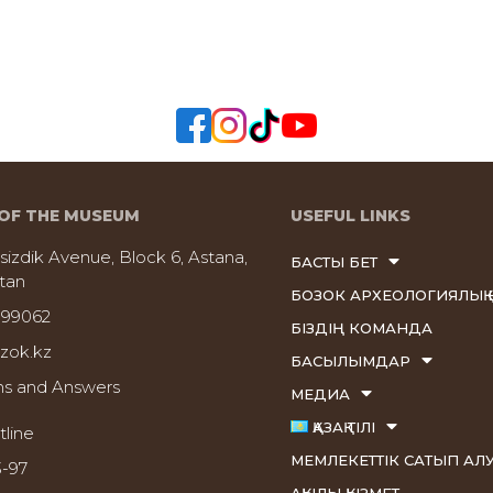
OF THE MUSEUM
USEFUL LINKS
sizdik Avenue, Block 6, Astana,
БАСТЫ БЕТ
tan
БОЗОК АРХЕОЛОГИЯЛЫҚ 
999062
БІЗДІҢ КОМАНДА
zok.kz
БАСЫЛЫМДАР
ns and Answers
МЕДИА
ҚАЗАҚ ТІЛІ
tline
МЕМЛЕКЕТТІК САТЫП АЛ
3-97
АҚЫЛЫ ҚЫЗМЕТ