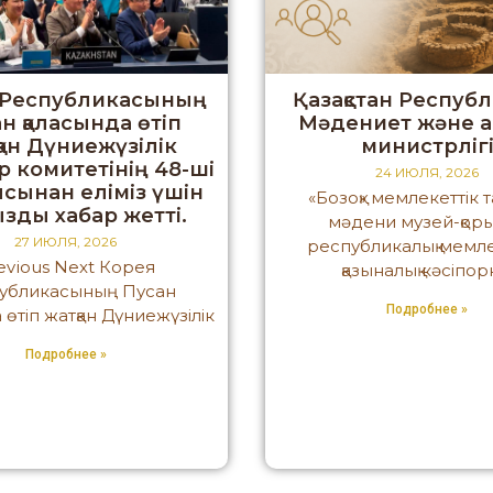
 Республикасының
Қазақстан Респуб
н қаласында өтіп
Мәдениет және а
қан Дүниежүзілік
министрліг
р комитетінің 48-ші
24 ИЮЛЯ, 2026
сынан еліміз үшін
«Бозоқ» мемлекеттік 
зды хабар жетті.
мәдени музей-қор
27 ИЮЛЯ, 2026
республикалық мемле
evious Next Корея
қазыналық кәсіпо
убликасының Пусан
Подробнее »
 өтіп жатқан Дүниежүзілік
Подробнее »