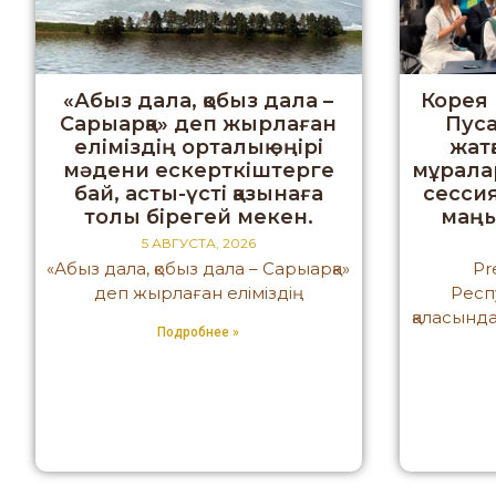
«Абыз дала, қобыз дала –
Корея
Сарыарқа» деп жырлаған
Пуса
еліміздің орталық өңірі
жат
мәдени ескерткіштерге
мұрала
бай, асты-үсті қазынаға
сессия
толы бірегей мекен.
маңы
5 АВГУСТА, 2026
«Абыз дала, қобыз дала – Сарыарқа»
Pr
деп жырлаған еліміздің
Респ
қаласында
Подробнее »