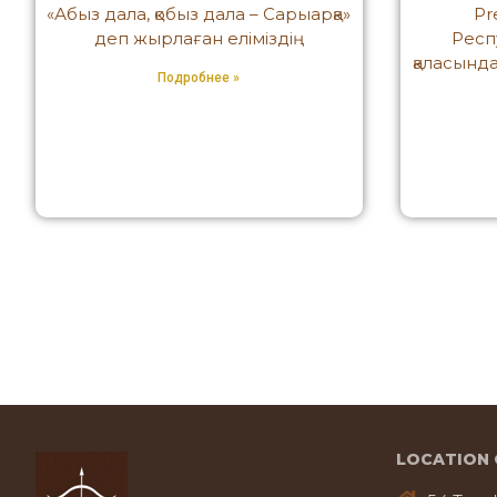
«Абыз дала, қобыз дала – Сарыарқа»
Pr
деп жырлаған еліміздің
Респ
қаласында
Подробнее »
LOCATION 