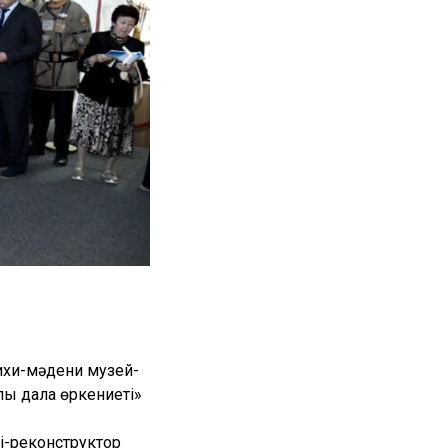
ихи-мәдени музей-
лы дала өркениеті»
і-реконструктор