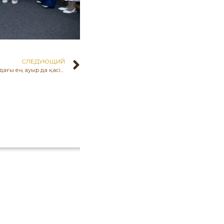
СЛЕДУЮЩИЙ
31 мамыр-Халқымыздың тарихындағы ең ауыр да қасіретті кезеңдердің бірі, Саяси қуғын-сүргін және ашаршылық құрбандарын еске алу күні. Бұл күн-өткеннің ащы шындығын ұмытпай, жазықсыз жапа шеккен отандастарымыздың рухына тағзым етудің және ұлттық бірлікті нығайтудың символы.