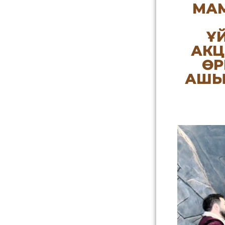
МАМ
Ұ
АКЦ
ӨР
АШЫ