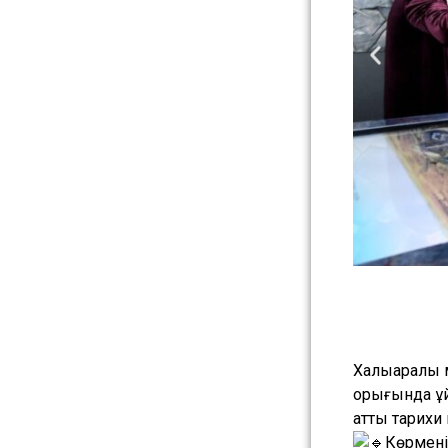
Халықаралық
қорығында ұ
атты тарихи
Көрмені