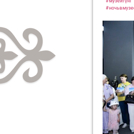
#музейтүні
#ночьвмузе