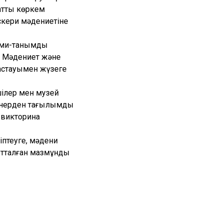
атты көркем
скери мәдениетіне
ыми-танымдық
Р Мәдениет және
бастауымен жүзеге
шілер мен музей
ық өнерден тағылымды
 викторина
іптеуге, мәдени
ғытталған мазмұнды