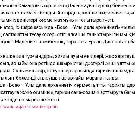
лиолла Саматұлы әзірлеген «Дала жауынгерінің бейнесі» 
иялар топтамасы болды. Автордың көшпелі өркениеттің ә
лыми ізденістері көрме мазмұнын толықтыра түсті.
 қатар, іс-шара аясында «Бозоқ – Ұлы дала өркениеті» ғыл
салтанатты тұсаукесері өтіп, алғашқы таныстырылымы Қ
истрлігі Мәдениет комитетінің төрағасы Ерлан Дәкеновтің 
кешке қала тұрғындары, зиялы қауым өкілдері, жас зерттеу
тысып, арнайы қонақ ретінде шақырылған дәстүрлі әнші ұлтт
ады. Сонымен қатар, келушілер арасында тарихи-танымдық
лып, белсенді қатысушылар арнайы марапатталды.
а «Бозоқ – Ұлы дала өркениеті» көрмесі ұлттық тарихты дәр
хаттауға және қоғамның тарихи сана-сезімін арттыруға ба
ретінде өз мәресіне жетті.
 және ақпарат министрлігі