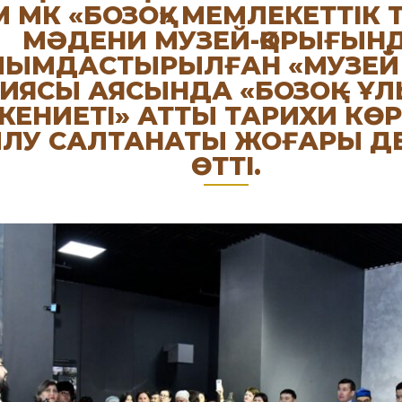
 МК «БОЗОҚ» МЕМЛЕКЕТТІК 
МӘДЕНИ МУЗЕЙ-ҚОРЫҒЫН
ЙЫМДАСТЫРЫЛҒАН «МУЗЕЙ 
ИЯСЫ АЯСЫНДА «БОЗОҚ – Ұ
КЕНИЕТІ» АТТЫ ТАРИХИ КӨ
ЛУ САЛТАНАТЫ ЖОҒАРЫ Д
ӨТТІ.