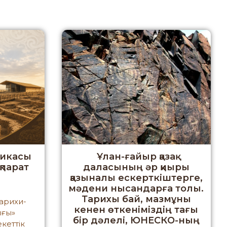
ликасы
Ұлан-ғайыр қазақ
қпарат
даласының әр қиыры
і
қазыналы ескерткіштерге,
мәдени нысандарға толы.
Тарихы бай, мазмұны
тарихи-
кенен өткеніміздің тағы
ығы»
бір дәлелі, ЮНЕСКО-ның
кеттік