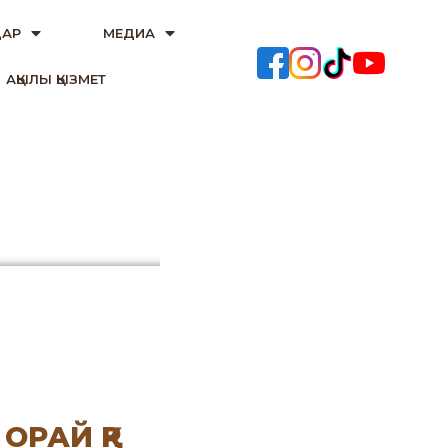
АР
МЕДИА
АҚЫЛЫ ҚЫЗМЕТ
ОРАЙ ҚР