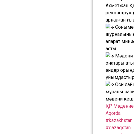
Ахметжан Қа
реконструкц
арналған ғы
Сонымен
журналының 
ақпарат мин
асты.
Мәдени 
қонақтары қа
әндер орынд
ұйымдастыры
Осылайш
мұраны наси
мәдени кеш 
ҚР Мәдениет
Aqorda
#kazakhstan
#qazaqstan