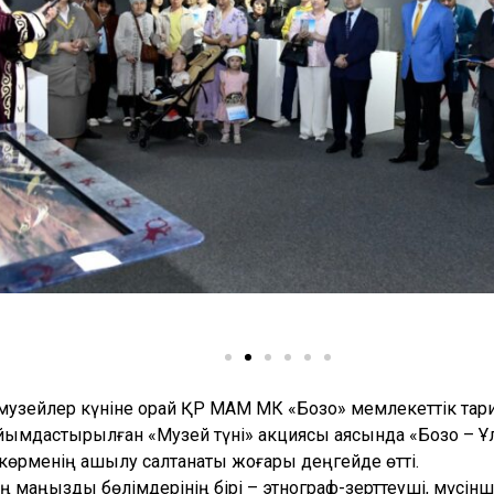
 музейлер күніне орай ҚР МАМ МК «Бозоқ» мемлекеттік тар
йымдастырылған «Музей түні» акциясы аясында «Бозоқ – Ұ
 көрменің ашылу салтанаты жоғары деңгейде өтті.
ң маңызды бөлімдерінің бірі – этнограф-зерттеуші, мүсінш