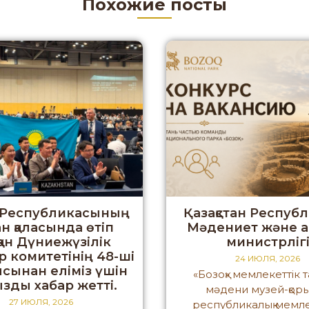
Похожие посты
 Республикасының
Қазақстан Респуб
н қаласында өтіп
Мәдениет және а
қан Дүниежүзілік
министрліг
р комитетінің 48-ші
24 ИЮЛЯ, 2026
сынан еліміз үшін
«Бозоқ» мемлекеттік 
зды хабар жетті.
мәдени музей-қор
27 ИЮЛЯ, 2026
республикалық мемле