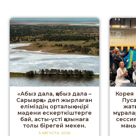
«Абыз дала, қобыз дала –
Корея
Сарыарқа» деп жырлаған
Пуса
еліміздің орталық өңірі
жат
мәдени ескерткіштерге
мұрала
бай, асты-үсті қазынаға
сессия
толы бірегей мекен.
маңы
5 АВГУСТА, 2026