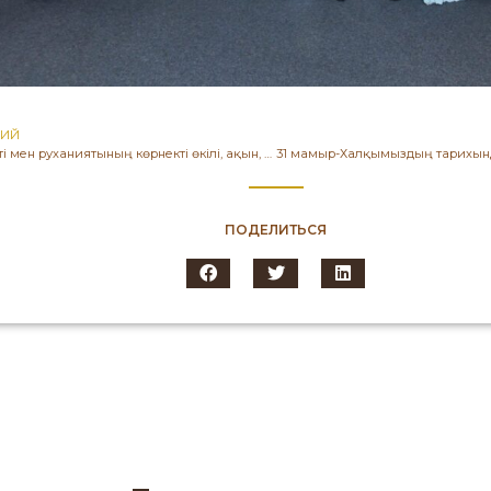
ЩИЙ
Қазақ әдебиеті мен руханиятының көрнекті өкілі, ақын, публицист, қоғам қайраткері Олжас Сүлейменовтың 90 жылдық мерейтойы — ұлттық мәдениет пен ғылым үшін маңызды тарихи белес.
ПОДЕЛИТЬСЯ