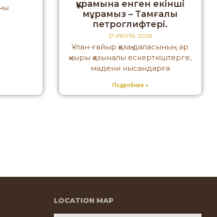
құрамына енген екінші
рны
мұрамыз – Тамғалы
петроглифтері.
21 ИЮЛЯ, 2026
Ұлан-ғайыр қазақ даласының әр
қиыры қазыналы ескерткіштерге,
мәдени нысандарға
Подробнее »
LOCATION MAP