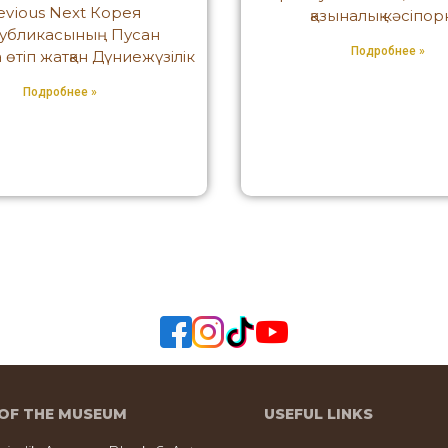
evious Next Корея
қазыналық кәсіпо
убликасының Пусан
Подробнее »
 өтіп жатқан Дүниежүзілік
Подробнее »
OF THE MUSEUM
USEFUL LINKS