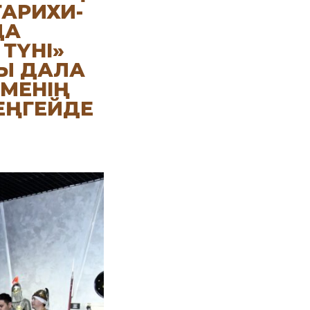
ТАРИХИ-
ДА
ТҮНІ»
ЛЫ ДАЛА
РМЕНІҢ
ЕҢГЕЙДЕ