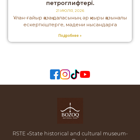
петроглифтері.
21 ИЮЛЯ, 2026
Ұлан-ғайыр қазақ даласының әр қиыры қазыналы
ескерткіштерге, мәдени нысандарға
Подробнее »
RSTE «State historical and cultural museum-