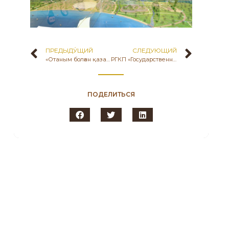
ПРЕДЫДУ́ЩИЙ
СЛЕДУЮЩИЙ
«Отаным болған қазақ жеріне алғыс айтамын!»
РГКП «Государственный историко-культурный музей-заповедник «Бозок» МКС РК в рамках 30-летия Независимости Республики Казахстан, провел круглый стол по теме: «Отаным болған қазақ жеріне алғыс айтамын!», посвященный Дню благодарности – «Алғыс айту күні»
ПОДЕЛИТЬСЯ