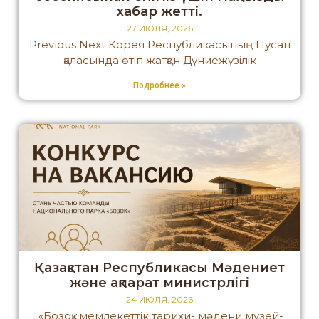
хабар жетті.
27 ИЮЛЯ, 2026
Previous Next Корея Республикасының Пусан
қаласында өтіп жатқан Дүниежүзілік
Подробнее »
Қазақстан Республикасы Мәдениет
және ақпарат министрлігі
24 ИЮЛЯ, 2026
«Бозоқ» мемлекеттік тарихи- мәдени музей-