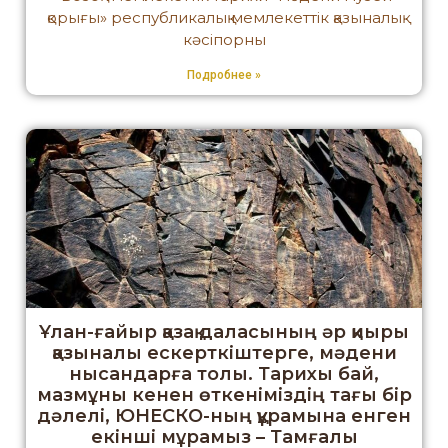
қорығы» республикалық мемлекеттік қазыналық
кәсіпорны
Подробнее »
Ұлан-ғайыр қазақ даласының әр қиыры
қазыналы ескерткіштерге, мәдени
нысандарға толы. Тарихы бай,
мазмұны кенен өткеніміздің тағы бір
дәлелі, ЮНЕСКО-ның құрамына енген
екінші мұрамыз – Тамғалы