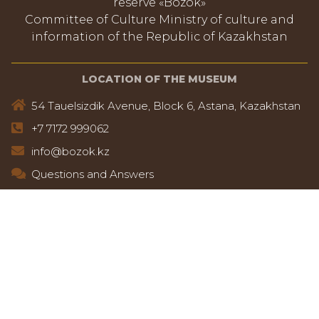
reserve «Bozok»
Committee of Culture Ministry of culture and
information of the Republic of Kazakhstan
LOCATION OF THE MUSEUM
54 Tauelsizdik Avenue, Block 6, Astana, Kazakhstan
+7 7172 999062
info@bozok.kz
Questions and Answers
Trust Hotline
8 (7172)25-23-97
+7 700 525 23 97
LOCATION MAP