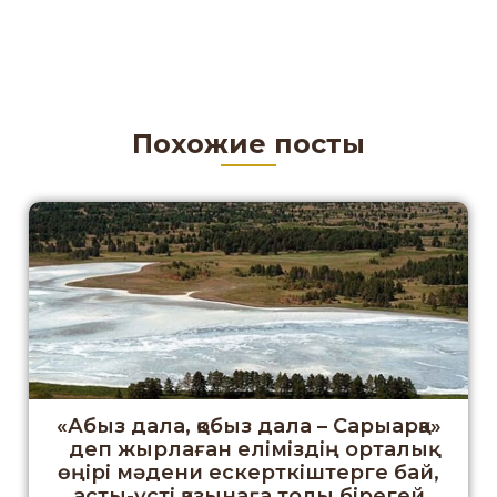
Похожие посты
«Абыз дала, қобыз дала – Сарыарқа»
деп жырлаған еліміздің орталық
өңірі мәдени ескерткіштерге бай,
асты-үсті қазынаға толы бірегей