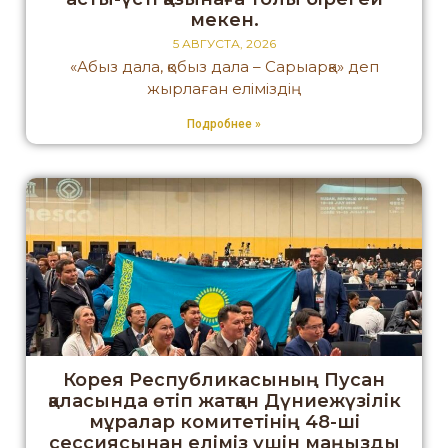
мекен.
5 АВГУСТА, 2026
«Абыз дала, қобыз дала – Сарыарқа» деп
жырлаған еліміздің
Подробнее »
Корея Республикасының Пусан
қаласында өтіп жатқан Дүниежүзілік
мұралар комитетінің 48-ші
сессиясынан еліміз үшін маңызды