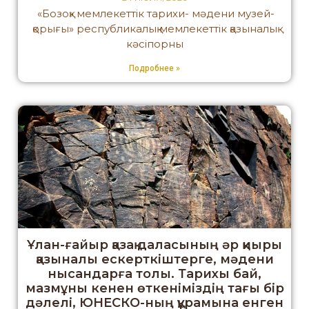
«Бозоқ» мемлекеттік тарихи- мәдени музей-
қорығы» республикалық мемлекеттік қазыналық
кәсіпорны
Подробнее »
Ұлан-ғайыр қазақ даласының әр қиыры
қазыналы ескерткіштерге, мәдени
нысандарға толы. Тарихы бай,
мазмұны кенен өткеніміздің тағы бір
дәлелі, ЮНЕСКО-ның құрамына енген