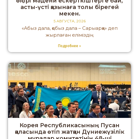
өңірі мәдени ескерткіштерге бай,
асты-үсті қазынаға толы бірегей
мекен.
5 АВГУСТА, 2026
«Абыз дала, қобыз дала – Сарыарқа» деп
жырлаған еліміздің
Подробнее »
Корея Республикасының Пусан
қаласында өтіп жатқан Дүниежүзілік
мұралар комитетінің 48-ші