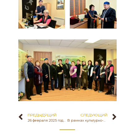
ПРЕДЫДУ́ЩИЙ
СЛЕДУЮЩИЙ
26 февраля 2025 года РГКП «Государственный историко-культурный музей-заповедник «Бозоқ» провел Международный научный семинар «Урбанизированные пространства тюркской культуры от Хунну до Бозока», посвященный презентации книг Акишева К.А., Хабдулиной М.К., Гаврилова Д.А.
В рамках культурно-образовательной платформы «Бозоқ – территория знаний» 4 марта 2025 года в офисе «Государственный историко-культурный музей-заповедник «Бозоқ» КК МКИ РК прошел музейный урок для учащихся Binom school имени Ә. Кекілбаева