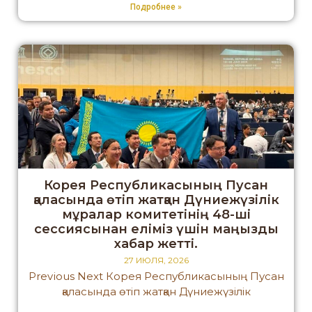
Подробнее »
Корея Республикасының Пусан
қаласында өтіп жатқан Дүниежүзілік
мұралар комитетінің 48-ші
сессиясынан еліміз үшін маңызды
хабар жетті.
27 ИЮЛЯ, 2026
Previous Next Корея Республикасының Пусан
қаласында өтіп жатқан Дүниежүзілік