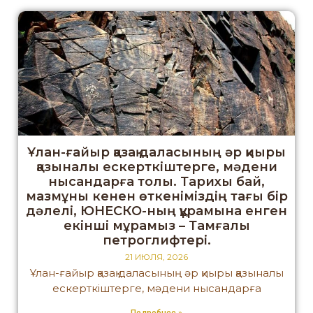
Ұлан-ғайыр қазақ даласының әр қиыры
қазыналы ескерткіштерге, мәдени
нысандарға толы. Тарихы бай,
мазмұны кенен өткеніміздің тағы бір
дәлелі, ЮНЕСКО-ның құрамына енген
екінші мұрамыз – Тамғалы
петроглифтері.
21 ИЮЛЯ, 2026
Ұлан-ғайыр қазақ даласының әр қиыры қазыналы
ескерткіштерге, мәдени нысандарға
Подробнее »