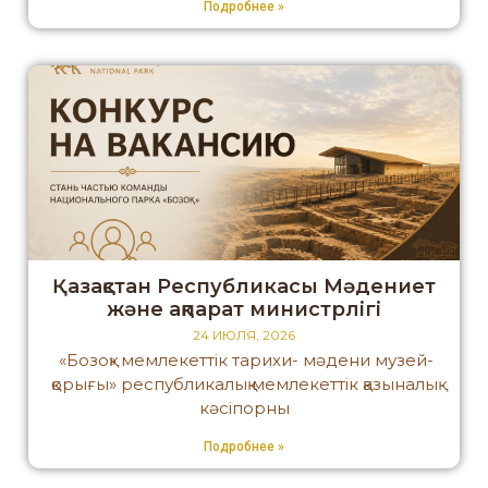
Подробнее »
Қазақстан Республикасы Мәдениет
және ақпарат министрлігі
24 ИЮЛЯ, 2026
«Бозоқ» мемлекеттік тарихи- мәдени музей-
қорығы» республикалық мемлекеттік қазыналық
кәсіпорны
Подробнее »