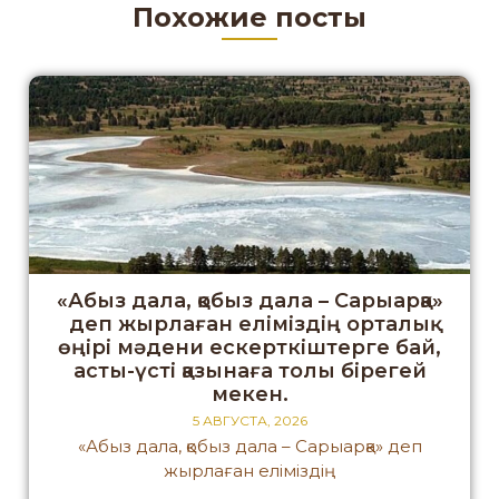
Похожие посты
«Абыз дала, қобыз дала – Сарыарқа»
деп жырлаған еліміздің орталық
өңірі мәдени ескерткіштерге бай,
асты-үсті қазынаға толы бірегей
мекен.
5 АВГУСТА, 2026
«Абыз дала, қобыз дала – Сарыарқа» деп
жырлаған еліміздің