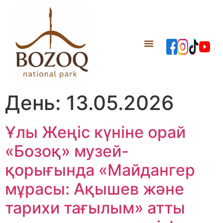
День:
13.05.2026
Ұлы Жеңіс күніне орай
«Бозоқ» музей-
қорығында «Майдангер
мұрасы: Ақышев және
тарихи тағылым» атты