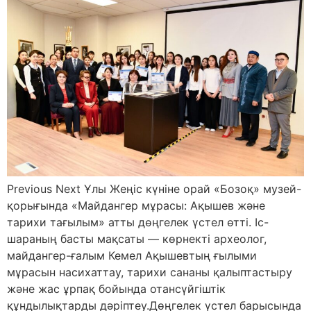
Previous Next Ұлы Жеңіс күніне орай «Бозоқ» музей-
қорығында «Майдангер мұрасы: Ақышев және
тарихи тағылым» атты дөңгелек үстел өтті. Іс-
шараның басты мақсаты — көрнекті археолог,
майдангер-ғалым Кемел Ақышевтың ғылыми
мұрасын насихаттау, тарихи сананы қалыптастыру
және жас ұрпақ бойында отансүйгіштік
құндылықтарды дәріптеу.Дөңгелек үстел барысында