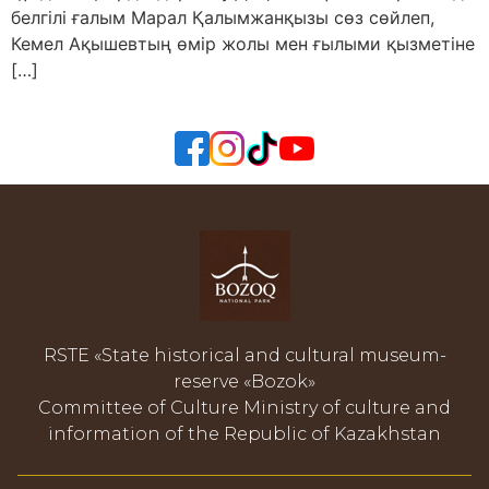
белгілі ғалым Марал Қалымжанқызы сөз сөйлеп,
Кемел Ақышевтың өмір жолы мен ғылыми қызметіне
[…]
RSTE «State historical and cultural museum-
reserve «Bozok»
Committee of Culture Ministry of culture and
information of the Republic of Kazakhstan