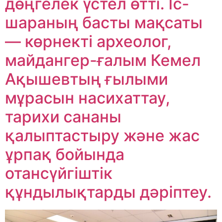
дөңгелек үстел өтті. Іс-
шараның басты мақсаты
— көрнекті археолог,
майдангер-ғалым Кемел
Ақышевтың ғылыми
мұрасын насихаттау,
тарихи сананы
қалыптастыру және жас
ұрпақ бойында
отансүйгіштік
құндылықтарды дәріптеу.