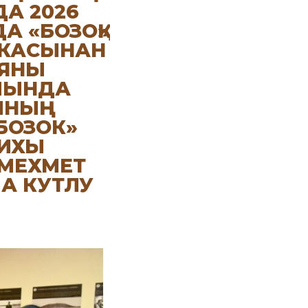
А 2026
А «БОЗОҚ»
ИКАСЫНАН
ИЯНЫ
АМЫНДА
ҒЫНЫҢ
БОЗОК»
РИХЫ
 МЕХМЕТ
А КУТЛУ