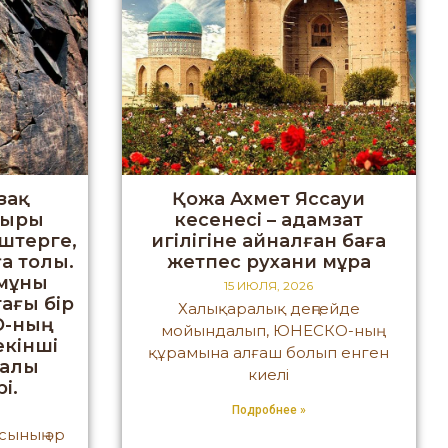
зақ
Қожа Ахмет Яссауи
иыры
кесенесі – адамзат
штерге,
игілігіне айналған баға
а толы.
жетпес рухани мұра
змұны
15 ИЮЛЯ, 2026
тағы бір
Халықаралық деңгейде
-ның
мойындалып, ЮНЕСКО-ның
екінші
құрамына алғаш болып енген
ғалы
киелі
і.
Подробнее »
сының әр