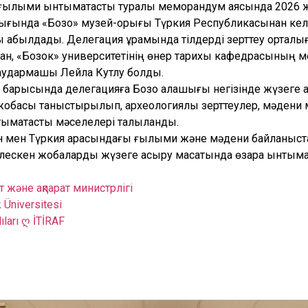
 ғылыми ынтымақтастық туралы меморандум аясында 2026
ғында «Бозоқ» музей-қорығы Түркия Республикасынан ке
 қабылдады. Делегация құрамында тілдерді зерттеу орта
ан, «Бозок» университетінің өнер тарихы кафедрасының 
аудармашы Лейла Кутлу болды.
 барысында делегацияға Бозоқ қалашығы негізінде жүзеге
 жобасы таныстырылып, археологиялық зерттеулер, мәдени 
мақтастық мәселелері талқыланды.
ан мен Түркия арасындағы ғылыми және мәдени байланыс
ірлескен жобаларды жүзеге асыру мақсатында өзара ынтыма
 және ақпарат министрлігі
 Üniversitesi
ları ღ İTİRAF