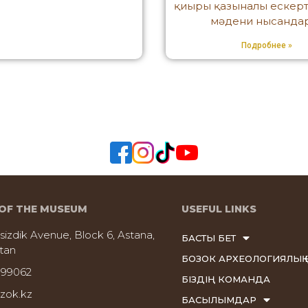
қиыры қазыналы ескерт
мәдени нысанда
Подробнее »
OF THE MUSEUM
USEFUL LINKS
sizdik Avenue, Block 6, Astana,
БАСТЫ БЕТ
tan
БОЗОК АРХЕОЛОГИЯЛЫҚ 
999062
БІЗДІҢ КОМАНДА
zok.kz
БАСЫЛЫМДАР