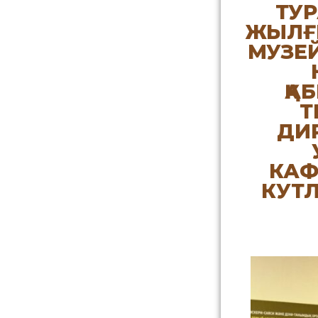
ТУ
ЖЫЛҒЫ
МУЗЕ
ҚА
Т
ДИ
КАФ
КУТ