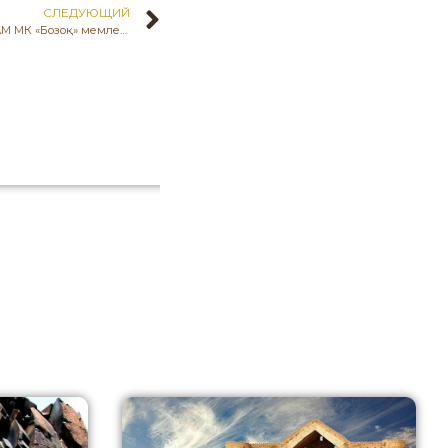
СЛЕДУЮЩИЙ
18 мамыр күні сағат 19:00-де ҚР МАМ МК «Бозоқ» мемлекеттік тарихи-мәдени музей-қорығы «Музей түні» акциясы аясында «Бозоқ-Ұлы дала өркениеті» атты тарихи көрменің ашылу салтанаты өтеді.