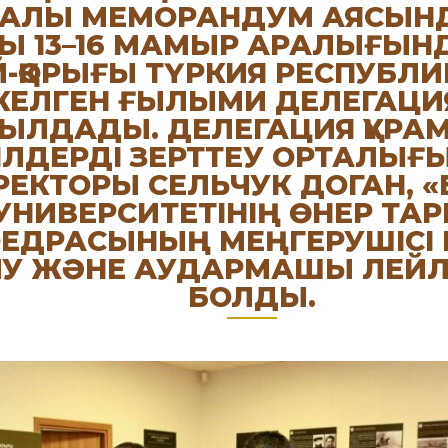
РАЛЫ МЕМОРАНДУМ АЯСЫНД
 13–16 МАМЫР АРАЛЫҒЫНД
Й-ҚОРЫҒЫ ТҮРКИЯ РЕСПУБЛ
КЕЛГЕН ҒЫЛЫМИ ДЕЛЕГАЦ
БЫЛДАДЫ. ДЕЛЕГАЦИЯ ҚҰР
ІЛДЕРДІ ЗЕРТТЕУ ОРТАЛЫ
РЕКТОРЫ СЕЛЬЧУК ДОГАН, «
УНИВЕРСИТЕТІНІҢ ӨНЕР ТА
ЕДРАСЫНЫҢ МЕҢГЕРУШІСІ
ЛУ ЖӘНЕ АУДАРМАШЫ ЛЕЙЛ
БОЛДЫ.