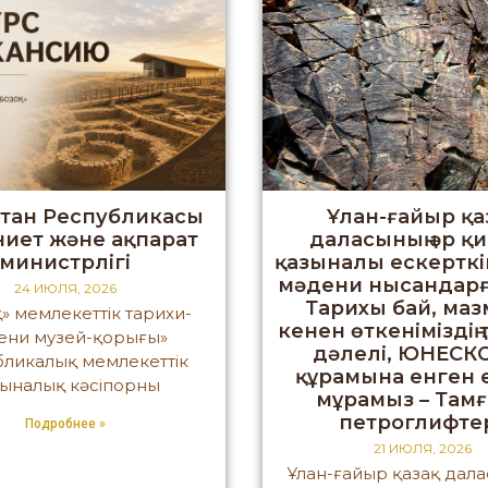
стан Республикасы
Ұлан-ғайыр қа
иет және ақпарат
даласының әр қ
министрлігі
қазыналы ескерткі
мәдени нысандарғ
24 ИЮЛЯ, 2026
Тарихы бай, ма
» мемлекеттік тарихи-
кенен өткеніміздің 
ени музей-қорығы»
дәлелі, ЮНЕСКО
бликалық мемлекеттік
құрамына енген 
зыналық кәсіпорны
мұрамыз – Там
петроглифтер
Подробнее »
21 ИЮЛЯ, 2026
Ұлан-ғайыр қазақ дала