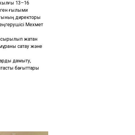
 жылғы 13–16
лген ғылыми
лығының директоры
меңгерушісі Мехмет
 асырылып жатқан
мұраны сақтау және
тарды дамыту,
қтастық бағыттары