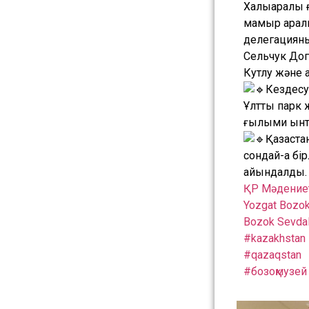
Халықаралық
мамыр аралы
делегацияны
Сельчук Дог
Кутлу және 
Кездесу
Ұлттық парк
ғылыми ынты
Қазақст
сондай-ақ б
айқындалды.
ҚР Мәдениет
Yozgat Bozok
Bozok Sevdalı
#kazakhstan
#qazaqstan
#бозоқмузей