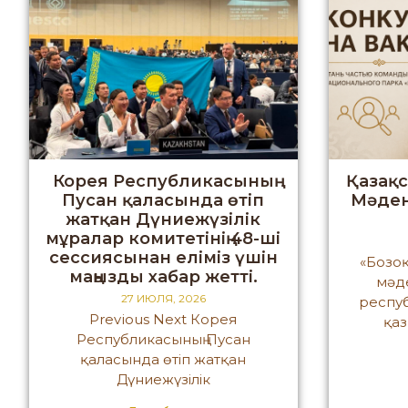
Корея Республикасының
Қазақ
Пусан қаласында өтіп
Мәден
жатқан Дүниежүзілік
мұралар комитетінің 48-ші
сессиясынан еліміз үшін
«Бозоқ
маңызды хабар жетті.
мәд
27 ИЮЛЯ, 2026
респу
Previous Next Корея
қа
Республикасының Пусан
қаласында өтіп жатқан
Дүниежүзілік