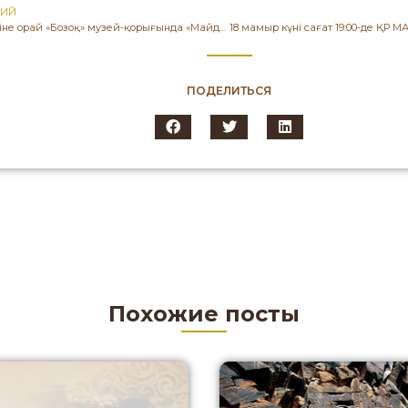
ЩИЙ
Ұлы Жеңіс күніне орай «Бозоқ» музей-қорығында «Майдангер мұрасы: Ақышев және тарихи тағылым» атты дөңгелек үстел өтті. Іс-шараның басты мақсаты — көрнекті археолог, майдангер-ғалым Кемел Ақышевтың ғылыми мұрасын насихаттау, тарихи сананы қалыптастыру және жас ұрпақ бойында отансүйгіштік құндылықтарды дәріптеу.
ПОДЕЛИТЬСЯ
Похожие посты