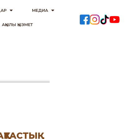
АР
МЕДИА
АҚЫЛЫ ҚЫЗМЕТ
ҚТАСТЫҚ