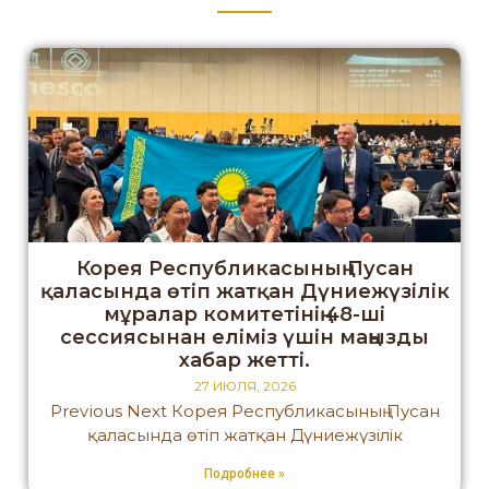
Корея Республикасының Пусан
қаласында өтіп жатқан Дүниежүзілік
мұралар комитетінің 48-ші
сессиясынан еліміз үшін маңызды
хабар жетті.
27 ИЮЛЯ, 2026
Previous Next Корея Республикасының Пусан
қаласында өтіп жатқан Дүниежүзілік
Подробнее »