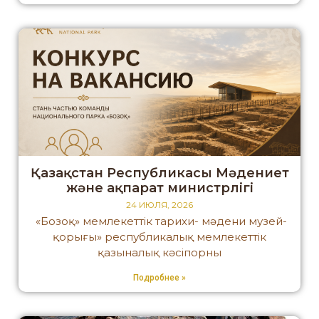
Қазақстан Республикасы Мәдениет
және ақпарат министрлігі
24 ИЮЛЯ, 2026
«Бозоқ» мемлекеттік тарихи- мәдени музей-
қорығы» республикалық мемлекеттік
қазыналық кәсіпорны
Подробнее »