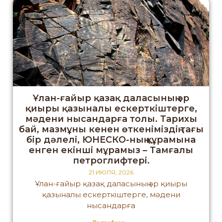
Ұлан-ғайыр қазақ даласының әр
қиыры қазыналы ескерткіштерге,
мәдени нысандарға толы. Тарихы
бай, мазмұны кенен өткеніміздің тағы
бір дәлелі, ЮНЕСКО-ның құрамына
енген екінші мұрамыз – Тамғалы
петроглифтері.
21 ИЮЛЯ, 2026
Ұлан-ғайыр қазақ даласының әр қиыры
қазыналы ескерткіштерге, мәдени
нысандарға