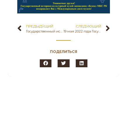
ПРЕДЫДУ́ЩИЙ
СЛЕДУЮЩИЙ
Государственный историко-культурный музей-заповедник «Бозоқ» МКС РК продолжает акцию «Музейге сый».
19 мая 2022 года Государственный историко-культурный музей-заповедник «Бозоқ» Комитета культуры МКС РК в рамках культурно-образовательной платформы «Бозоқ-территория знаний» и Международного Дня музеев провел музейный урок по теме: «Проблемы музеефикации стационарных комплексов древности: проблемы и перспективы» для обучающихся 7 класса школы-гимназии имени Мұстафы Шоқая № 51 города Нур-Султан.
ПОДЕЛИТЬСЯ