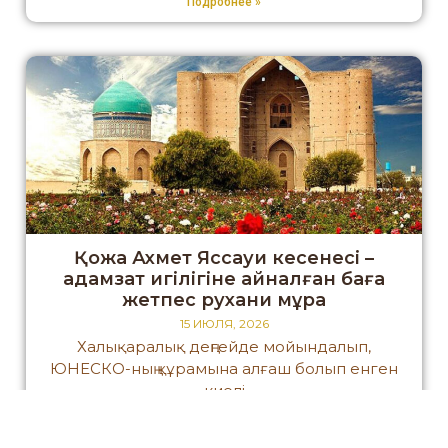
Подробнее »
Қожа Ахмет Яссауи кесенесі –
адамзат игілігіне айналған баға
жетпес рухани мұра
15 ИЮЛЯ, 2026
Халықаралық деңгейде мойындалып,
ЮНЕСКО-ның құрамына алғаш болып енген
киелі
Подробнее »