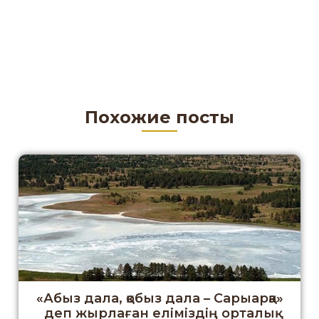
Похожие посты
«Абыз дала, қобыз дала – Сарыарқа»
деп жырлаған еліміздің орталық