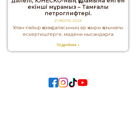
дәлелі, ЮНЕСКО-ның құрамына енген
екінші мұрамыз – Тамғалы
петроглифтері.
21 ИЮЛЯ, 2026
Ұлан-ғайыр қазақ даласының әр қиыры қазыналы
ескерткіштерге, мәдени нысандарға
Подробнее »