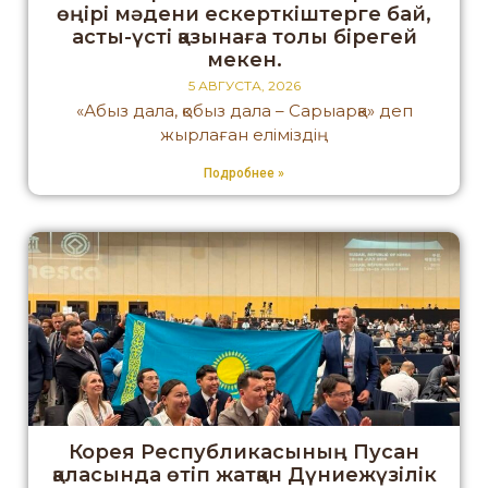
өңірі мәдени ескерткіштерге бай,
асты-үсті қазынаға толы бірегей
мекен.
5 АВГУСТА, 2026
«Абыз дала, қобыз дала – Сарыарқа» деп
жырлаған еліміздің
Подробнее »
Корея Республикасының Пусан
қаласында өтіп жатқан Дүниежүзілік