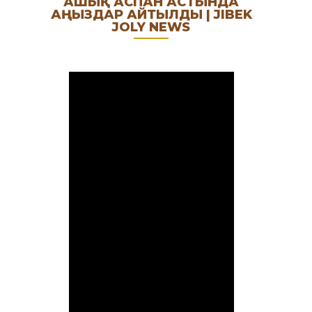
АШЫҚ АСПАН АСТЫНДА
АҢЫЗДАР АЙТЫЛДЫ | JIBEK
JOLY NEWS