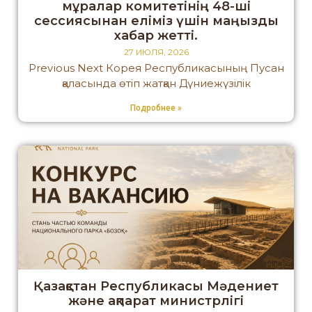
мұралар комитетінің 48-ші
сессиясынан еліміз үшін маңызды
хабар жетті.
27 ИЮЛЯ, 2026
Previous Next Корея Республикасының Пусан
қаласында өтіп жатқан Дүниежүзілік
Подробнее »
Қазақстан Республикасы Мәдениет
және ақпарат министрлігі