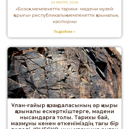
24 ИЮЛЯ, 2026
«Бозоқ» мемлекеттік тарихи- мәдени музей-
қорығы» республикалық мемлекеттік қазыналық
кәсіпорны
Подробнее »
Ұлан-ғайыр қазақ даласының әр қиыры
қазыналы ескерткіштерге, мәдени
нысандарға толы. Тарихы бай,
мазмұны кенен өткеніміздің тағы бір