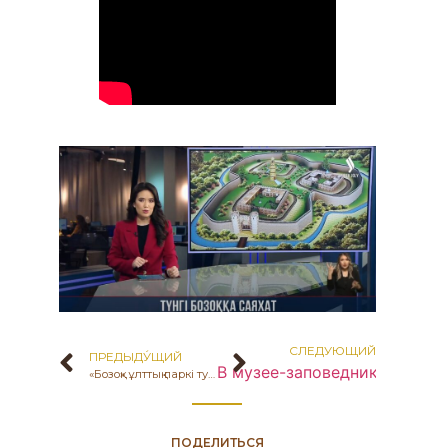
СЛЕДУЮЩИЙ
ПРЕДЫДУ́ЩИЙ
В музее-заповеднике «Бозок
«Бозоқ» ұлттық паркі туристік орталыққа айналады… Khabar NEWS
ПОДЕЛИТЬСЯ