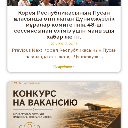
Корея Республикасының Пусан
қаласында өтіп жатқан Дүниежүзілік
мұралар комитетінің 48-ші
сессиясынан еліміз үшін маңызды
хабар жетті.
27 ИЮЛЯ, 2026
Previous Next Корея Республикасының Пусан
қаласында өтіп жатқан Дүниежүзілік
Подробнее »