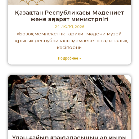
Қазақстан Республикасы Мәдениет
және ақпарат министрлігі
24 ИЮЛЯ, 2026
«Бозоқ» мемлекеттік тарихи- мәдени музей-
қорығы» республикалық мемлекеттік қазыналық
кәсіпорны
Подробнее »
Ұлан-ғайыр қазақ даласының әр қиыры