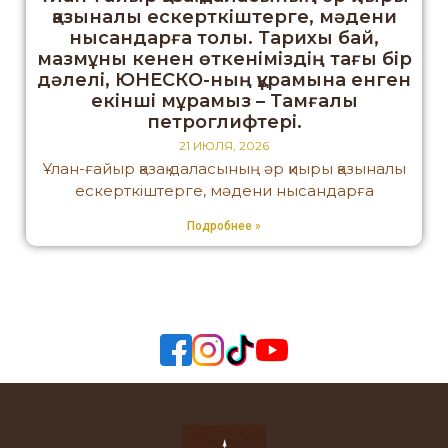
қазыналы ескерткіштерге, мәдени
нысандарға толы. Тарихы бай,
мазмұны кенен өткеніміздің тағы бір
дәлелі, ЮНЕСКО-ның құрамына енген
екінші мұрамыз – Тамғалы
петроглифтері.
21 ИЮЛЯ, 2026
Ұлан-ғайыр қазақ даласының әр қиыры қазыналы
ескерткіштерге, мәдени нысандарға
Подробнее »