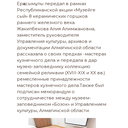
Ерқасымұлы передал в рамках
Республиканской акции «Музейге
сый» 8 керамических горшков
раннего железного века.
Жакипбекова Алия Алимжановна,
заместитель руководителя
Управления культуры, архивов и
документации Алматинской области
рассказала о своих предках -мастерах
кузнечного дела и передала в дар
музею-заповеднику коллекцию
семейной реликвии (XVIII-XIX и XX вв.)
ремесленные принадлежности
мастеров кузнечного дела.Также был
подписан меморандум о
сотрудничестве между музеем-
заповедником «Бозок» и Управлением
культуры, Алматинской области.