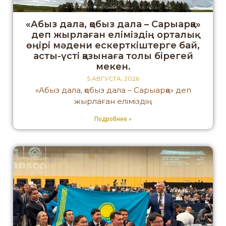
«Абыз дала, қобыз дала – Сарыарқа»
деп жырлаған еліміздің орталық
өңірі мәдени ескерткіштерге бай,
асты-үсті қазынаға толы бірегей
мекен.
5 АВГУСТА, 2026
«Абыз дала, қобыз дала – Сарыарқа» деп
жырлаған еліміздің
Подробнее »