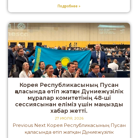
Подробнее »
Корея Республикасының Пусан
қаласында өтіп жатқан Дүниежүзілік
мұралар комитетінің 48-ші
сессиясынан еліміз үшін маңызды
хабар жетті.
27 ИЮЛЯ, 2026
Previous Next Корея Республикасының Пусан
қаласында өтіп жатқан Дүниежүзілік