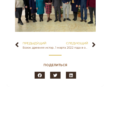
ПРЕДЫДУ́ЩИЙ
СЛЕДУЮЩИЙ
Бозок: древняя история с продолжением
1 марта 2022 года в офисе Государственного историко-культурного музея-заповедника «Бозок» МКС РК прошел круглый стол по теме: «Отаным болған қазақ жеріне алғыс айтамын!», посвященный Дню благодарности – «Алғыс айту күні» с участием преподавателей кафедры «Археология» ЕНУ имени Л. Гумилева и обучающихся организаций образования столицы.
ПОДЕЛИТЬСЯ