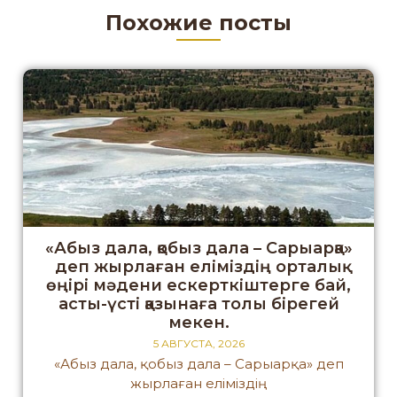
Похожие посты
«Абыз дала, қобыз дала – Сарыарқа»
деп жырлаған еліміздің орталық
өңірі мәдени ескерткіштерге бай,
асты-үсті қазынаға толы бірегей
мекен.
5 АВГУСТА, 2026
«Абыз дала, қобыз дала – Сарыарқа» деп
жырлаған еліміздің