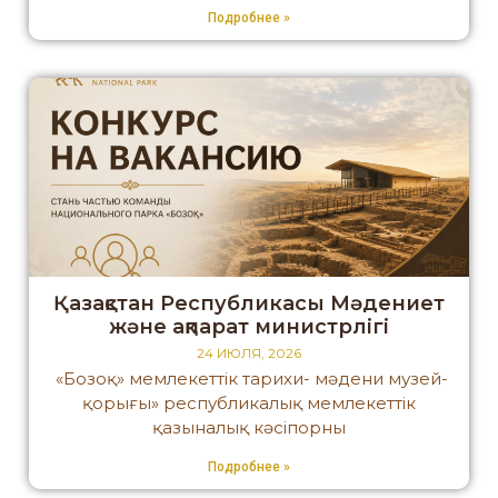
Подробнее »
Қазақстан Республикасы Мәдениет
және ақпарат министрлігі
24 ИЮЛЯ, 2026
«Бозоқ» мемлекеттік тарихи- мәдени музей-
қорығы» республикалық мемлекеттік
қазыналық кәсіпорны
Подробнее »