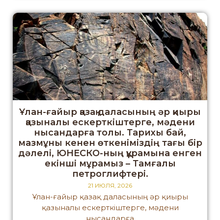
Ұлан-ғайыр қазақ даласының әр қиыры
қазыналы ескерткіштерге, мәдени
нысандарға толы. Тарихы бай,
мазмұны кенен өткеніміздің тағы бір
дәлелі, ЮНЕСКО-ның құрамына енген
екінші мұрамыз – Тамғалы
петроглифтері.
21 ИЮЛЯ, 2026
Ұлан-ғайыр қазақ даласының әр қиыры
қазыналы ескерткіштерге, мәдени
нысандарға