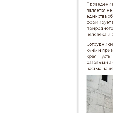
Проведение
является н
единства об
формирует э
природного
человека и
Сотрудники 
күні» и при
края. Пусть
разовыми а
частью наш