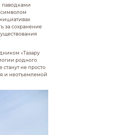
и паводками
и символом
 инициативах
ть за сохранение
существования
здником «Тазару
ологии родного
е станут не просто
ия и неотъемлемой