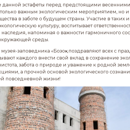
 данной эстафеты перед предстоящими весенним
е только важным экологическим мероприятием, но 
щества в заботе о будущем страны. Участие в таких
кологическую культуру, воспитывает ответственнос
 наследия, напоминая о важности гармоничного со
 окружающей среды.
музея-заповедника «Бозоқ» поздравляют всех с пра
зывают каждого внести свой вклад в сохранение эк
 чистота, забота о природе и уважение к родной земл
кциями, а прочной основой экологического сознан
ей повседневной жизни!