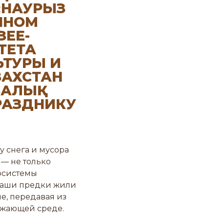
«НАУРЫЗ
ННОМ
ЗЕЕ-
ТЕТА
ЬТУРЫ И
ЗАХСТАН
АЛЫҚ
РАЗДНИКУ
у снега и мусора
 — не только
осистемы
 наши предки жили
е, передавая из
ужающей среде.