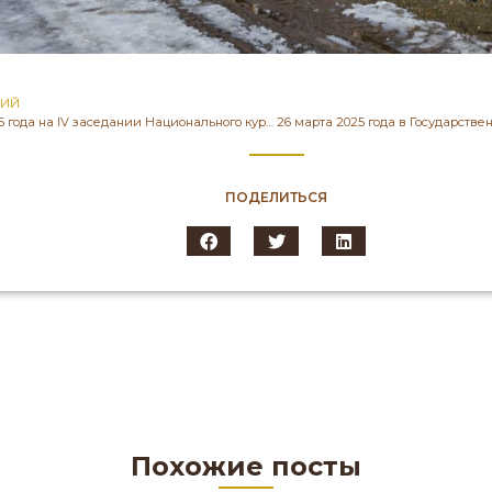
ЩИЙ
14 марта 2025 года на IV заседании Национального курултая Президент Республики Казахстан Касым-Жомарт Кемелевич Токаев подчеркнул: «Популяризация спорта, особенно среди детей и молодежи, – это залог здоровья нашей нации».
ПОДЕЛИТЬСЯ
Похожие посты