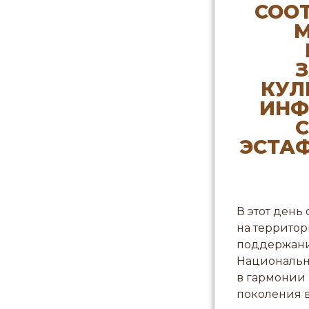
СОО
М
КУЛ
ИНФ
С
ЭСТА
В этот день
на территор
поддержание
Национальн
в гармонии 
поколения 