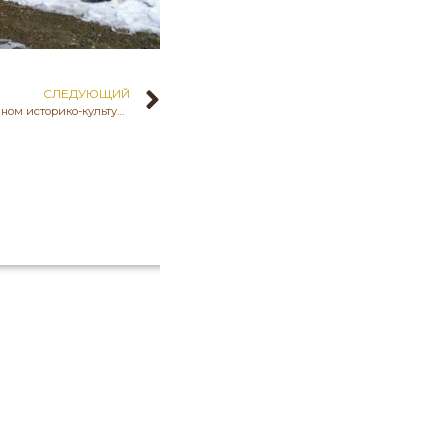
СЛЕДУЮЩИЙ
26 марта 2025 года в Государственном историко-культурном музее-заповеднике «Бозоқ» прошел семинар-практикум на тему «Реконструкция и музеефикация археологического памятника в условиях природного ландшафта»