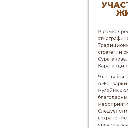
УЧАС
ЖИ
В рамках ре
этнографиче
Традиционн
стратегии с
Сураганова,
Карагандинс
9 сентября 
в Жанааркин
музейных р
благодарны 
мероприяти
Следует от
сохранение
является за