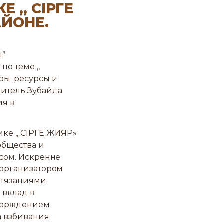
,, СІРГЕ
ЙОНЕ.
’’
о теме ,,
ы: ресурсы и
дитель Зубайда
ия в
ке ,, СІРГЕ ЖИЯР»
общества и
сом. Искренне
 организатором
стязаниями
 вклад в
тверждением
а взбивания