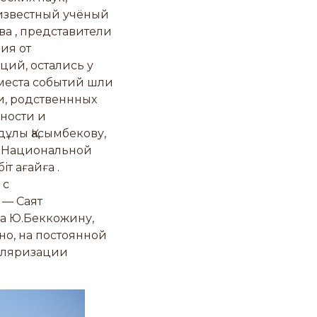
 известный учёный
ва , представители
ия от
ий, остались у
 места событий шли
и, родственнных
ности и
ұлы Қасымбекову,
ю Национальной
 ағайға .
 с
 — Саят
а Ю.Беккожину,
но, на постоянной
пуляризации