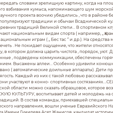
передать словами зрелищную картину, когда на пло
го взбивания кумыса, напоминающего шум морской 
аучного проекта воочию убедились , что в районе бе
 популяризуют традиции и обычаи Всаднической ку
древних традиций Великой степи… В спортивном кл
ают национальным видам спорта ( например, ,, Қазақ
циональным играм ( ,, Бес тас ‘’ и др.). На средства
ечеть . Не покидает ощущение, что жители относятся 
, в котором должна царить чистота , порядок, уют. 
енные , подведены коммуникации, обеспечены гор
нием. Высажены аллеи… Особенно удивили конюшни
ано ( автоматические доильные аппараты). Дети пр
тягость. Каждый из них с такой любовью рассказывал
они участвуют в конно- спортивных состязаниях….С
кой области можно сказать образцовое, которое во
УЮ КУЛЬТУРУ, воспитывает детей и молодёжь на 
радиций. В состав команды, приехавшей специаль
еского направления, вошли ученые Евразийского Н
а Имени Гумилева Асет Жанисов, кандидат историч