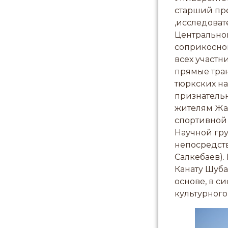
старший пре
,исследоват
Центральног
соприкоснов
всех участн
прямые тран
тюркских на
признатель
жителям Жа
спортивной 
Научной гру
непосредств
Салкебаев).
Канату Шуба
основе, в с
культурного