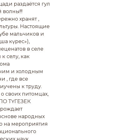
щади раздаётся гул
волны!!!
режно хранят ,
льтуры. Настоящие
убе мальчиков и
ша күрес»),
 меценатов в селе
к селу, как
Дома
ячим и холодным
 , где все
иучены к труду.
 о своих питомцах,
ЕЛО ТҮГЕЗЕК
зрождает
основе народных
но на мероприятия
ационального
еских наук,