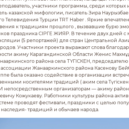
подаватель, участники программы, среди которых
ель казахской мифологии, писатель Зира Наурызбае
о Телевидения Турции ТRT Haber . Яркие впечатлен
ения к традициям прошлого , вызвавшие бурю эмоц
иков праздника СІРГЕ ЖИЯР. В течение двух дней с
сляции (5 репортажей) для стран Центральной Ази
родов. Участники проекта выражают слова благодар
ности акиму Карагандинской Области Женис Махмұд
нааркинского района села TYГІСКЕН, председател
ассоциации Жанааркинского района Касенову Бейбіт
ппе была оказано содействие в организации встреч
енными носителями традиций ( аким села Түгіскен
 И непосредственным организаторам — акиму район
евичу Кожукаеву. Работники культуры района актив
истеме проводят фестивали, праздники с целью по
 наследия- традиций и обычаев народа.