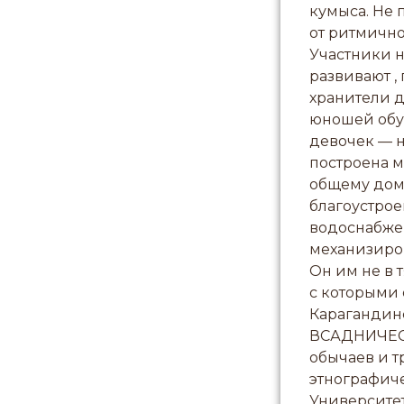
кумыса. Не 
от ритмично
Участники н
развивают ,
хранители 
юношей обуч
девочек — на
построена м
общему дому
благоустро
водоснабже
механизиров
Он им не в 
с которыми 
Карагандинс
ВСАДНИЧЕСК
обычаев и т
этнографич
Университет