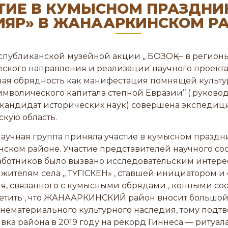
ТИЕ В КУМЫСНОМ ПРАЗДНИКЕ 
ЯР» В ЖАНААРКИНСКОМ РА
спубликанской музейной акции ,, БОЗОҚ — в регионы
ского направления и реализации научного проекта п
ая обрядность как манифестация помнящей культур
имволического капитала степной Евразии’’ ( руково
 кандидат исторических наук) совершена экспедиц
кую область.
научная группа приняла участие в кумысном праздни
ском районе. Участие представителей научного со
аботников было вызвано исследовательским интере
жителям села ,, ТҮГІСКЕН» , ставшей инициатором и
я, связанного с кумысными обрядами , конными со
метить , что ЖАНААРКИНСКИЙ район вносит большой
 нематериального культурного наследия, тому под
явка района в 2019 году на рекорд Гиннеса — ритуал