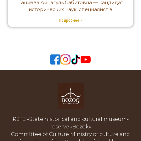
Ганиева Айнагуль Сабитовна — кандидат
исторических наук, специалист в
Подробнее »
RSTE «State historical and cultural museum-
reserve «Bozok»
Committee of Culture Ministry of culture and