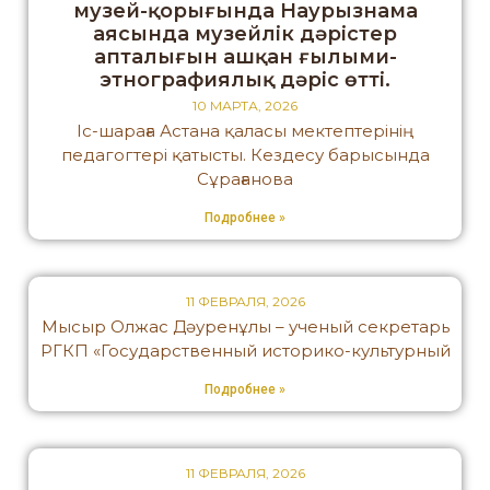
музей-қорығында Наурызнама
аясында музейлік дәрістер
апталығын ашқан ғылыми-
этнографиялық дәріс өтті.
10 МАРТА, 2026
Іс-шараға Астана қаласы мектептерінің
педагогтері қатысты. Кездесу барысында
Сұрағанова
Подробнее »
11 ФЕВРАЛЯ, 2026
Мысыр Олжас Дәуренұлы – ученый секретарь
РГКП «Государственный историко-культурный
Подробнее »
11 ФЕВРАЛЯ, 2026