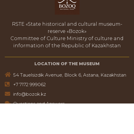
RSTE «State historical and cultural museum-
reserve «Bozok»
Committee of Culture Ministry of culture and
information of the Republic of Kazakhstan
LOCATION OF THE MUSEUM
54 Tauelsizdik Avenue, Block 6, Astana, Kazakhstan
+7 7172 999062
info@bozok.kz
Questions and Answers
Trust Hotline
8 (7172)25-23-97