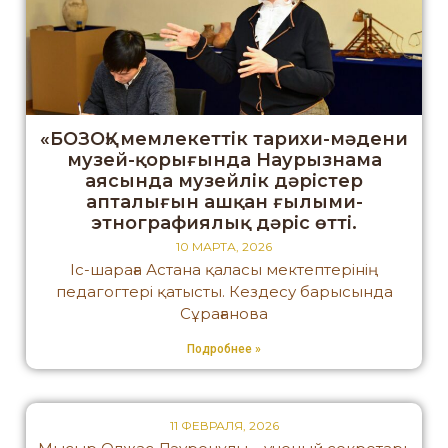
«БОЗОҚ» мемлекеттік тарихи-мәдени
музей-қорығында Наурызнама
аясында музейлік дәрістер
апталығын ашқан ғылыми-
этнографиялық дәріс өтті.
10 МАРТА, 2026
Іс-шараға Астана қаласы мектептерінің
педагогтері қатысты. Кездесу барысында
Сұрағанова
Подробнее »
11 ФЕВРАЛЯ, 2026