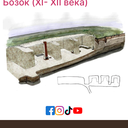
Бозок (XI- XII века)