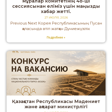
мұралар комитетінің 48-ші
сессиясынан еліміз үшін маңызды
хабар жетті.
27 ИЮЛЯ, 2026
Previous Next Корея Республикасының Пусан
қаласында өтіп жатқан Дүниежүзілік
Подробнее »
Қазақстан Республикасы Мәдениет
және ақпарат министрлігі