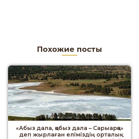
Похожие посты
«Абыз дала, қобыз дала – Сарыарқа»
деп жырлаған еліміздің орталық