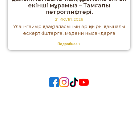
екінші мұрамыз – Тамғалы
петроглифтері.
21 ИЮЛЯ, 2026
Ұлан-ғайыр қазақ даласының әр қиыры қазыналы
ескерткіштерге, мәдени нысандарға
Подробнее »