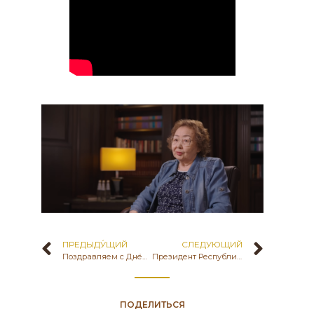
ПРЕДЫДУ́ЩИЙ
СЛЕДУЮЩИЙ
Поздравляем с Днём работников культуры и искусства – 21 мая!
Президент Республики Казахстан Касым-Жомарта Токаев, выступая на третьем заседании Национального курултая «Адал адам-Адал еңбек-Адал табыс», подчеркнул : «Самые значимые ступеньки к прогрессу нашей нации — это книги.
ПОДЕЛИТЬСЯ