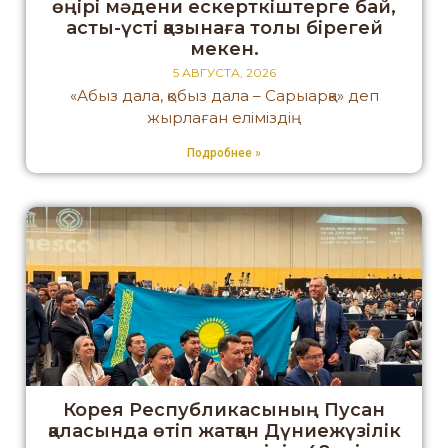
өңірі мәдени ескерткіштерге бай,
асты-үсті қазынаға толы бірегей
мекен.
5 АВГУСТА, 2026
«Абыз дала, қобыз дала – Сарыарқа» деп
жырлаған еліміздің
Подробнее »
Корея Республикасының Пусан
қаласында өтіп жатқан Дүниежүзілік