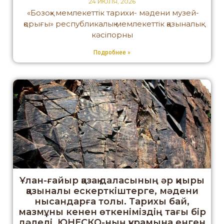
24 ИЮЛЯ, 2026
«Бозоқ» мемлекеттік тарихи- мәдени музей-
қорығы» республикалық мемлекеттік қазыналық
кәсіпорны
Подробнее »
Ұлан-ғайыр қазақ даласының әр қиыры
қазыналы ескерткіштерге, мәдени
нысандарға толы. Тарихы бай,
мазмұны кенен өткеніміздің тағы бір
дәлелі, ЮНЕСКО-ның құрамына енген