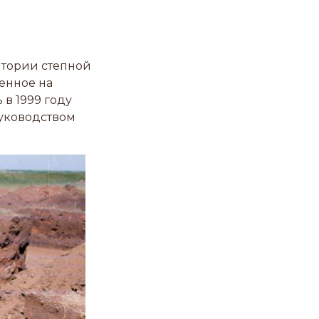
итории степной
енное на
в 1999 году
уководством