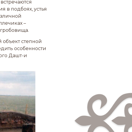
 встречаются
я в подбоях, устья
азличной
плечиках –
 гробовища.
 объект степной
едить особенности
ого Дашт-и