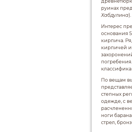
древнетюркс
руинах пре
Хабдулина
).
Интерес пр
основания 5
кирпича. Ря
кирпичей и 
захоронений
погребения.
классифика
По вещам вы
представляе
степных рег
одежде, с в
расчлененны
ноги баран
стрел, брон