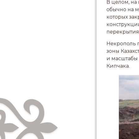
В целом, на
обычно на м
которых за
конструкции
перекрытия
Некрополь 
зоны Казахс
и масштабы
Кипчака.