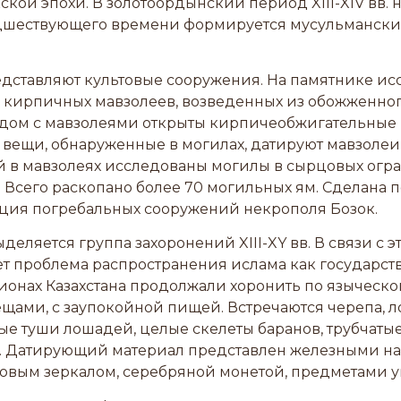
кой эпохи. В золотоордынский период XIII-XIV вв.
дшествующего времени формируется мусульманский
едставляют культовые сооружения. На памятнике и
 кирпичных мавзолеев, возведенных из обожженно
дом с мавзолеями открыты кирпичеобжигательные 
вещи, обнаруженные в могилах, датируют мавзолеи 
 в мавзолеях исследованы могилы в сырцовых огра
 Всего раскопано более 70 могильных ям. Сделана 
ция погребальных сооружений некрополя Бозок.
деляется группа захоронений XIII-XY вв. В связи с 
т проблема распространения ислама как государст
ионах Казахстана продолжали хоронить по языческо
ещами, с заупокойной пищей. Встречаются черепа, 
е туши лошадей, целые скелеты баранов, трубчаты
а. Датирующий материал представлен железными н
зовым зеркалом, серебряной монетой, предметами 