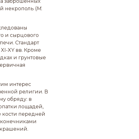
 на заброшенных
 некрополь (
М.
сследованы
го и сырцового
печи. Стандарт
XI-XY вв. Кроме
дках и грунтовые
первичная
этим интерес
венной религии. В
му обряду: в
лопатки лощадей,
е кости передней
аконечниками
украшений.