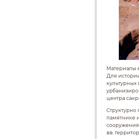
Материалы е
Для истории
культурных 
урбанизиров
центра сакр
Структурно 
памятнике 
сооружения,
вв. террито