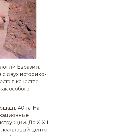
логии Евразии.
 с двух историко-
ста в качестве
как особого
ощадь 40 га. На
икационные
струкции. До X-XII
, культовый центр