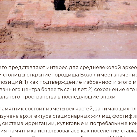
го представляют интерес для средневековой архео
 столицы открытие городища Бозок имеет значение
позиций: 1) как подтверждение избранности этого ме
анного центра более тысячи лет: 2) сохранение его 
ального пространства в последующие эпохи.
памятник состоит из четырех частей, занимающих пл
изучена архитектура стационарных жилищ, фортиф
 система ирригации, культовые и погребальные кон
рия памятника использовалась как поселение-ставка