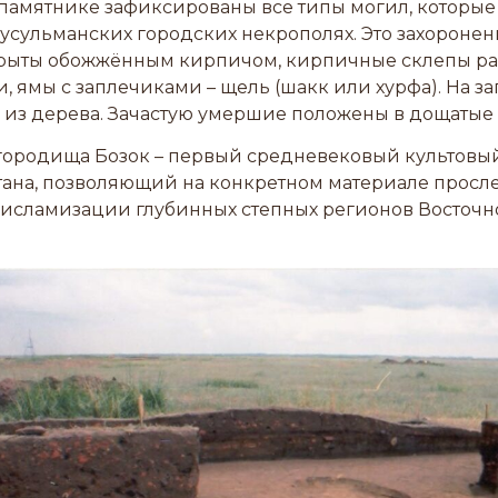
 памятнике зафиксированы все типы могил, которые
усульманских городских некрополях. Это захоронени
крыты обожжённым кирпичом, кирпичные склепы р
, ямы с заплечиками – щель (шакк или хурфа). На за
 из дерева. Зачастую умершие положены в дощатые
городища Бозок – первый средневековый культовый
тана, позволяющий на конкретном материале просл
 исламизации глубинных степных регионов Восточн