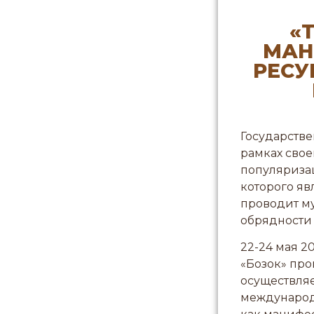
«
МАН
РЕСУ
Государстве
рамках свое
популяриза
которого яв
проводит м
обрядности 
22-24 мая 2
«Бозок» пр
осуществляе
международ