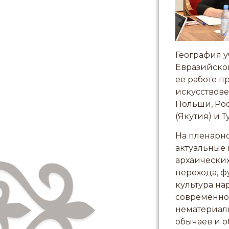
География 
Евразийског
ее работе п
искусствове
Польши, Рос
(Якутия) и 
На пленарн
актуальные 
архаических
перехода, 
культура на
современной
нематериал
обычаев и о