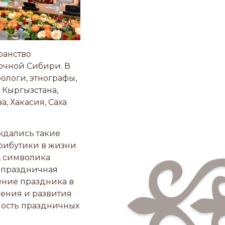
ранство
очной Сибири. В
ологи, этнографы,
 Кыргызстана,
а, Хакасия, Саха
ждались такие
трибутики в жизни
, символика
 праздничная
ение праздника в
чения и развития
ность праздничных