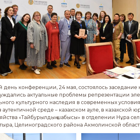
 день конференции, 24 мая, состоялось заседание к
суждались актуальные проблемы репрезентации эл
ного культурного наследия в современных условия
 аутентичной среде – казахском ауле, в казахской ю
зяйства «Тайбурылдың шабысы» в отделении Нұра сел
тыра, Целиноградского района Акмолинской област