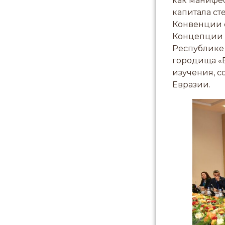
как манифес
капитала с
Конвенции о
Концепции о
Республике 
городища «Б
изучения, с
Евразии.