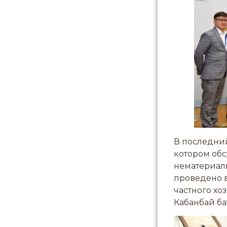
В последний
котором об
нематериаль
проведено в
частного хо
Кабанбай ба