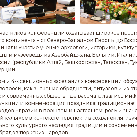
участников конференции охватывает широкое прост
о континента – от Северо-Западной Европы до Вост
риняли участие ученые-археологи, историки, культур
ды и музееведы из Азербайджана, Бельгии, Италии,
сии (республики Алтай, Башкортостан, Татарстан, Тув
Турции.
ом и 4-х секционных заседаниях конференции обсу
вопросы, как значение обрядности, ритуалов и их а
 и современных обществ, где рассматривались миф
функции и коммеморация праздника; традиционная
родов Евразии в прошлом и настоящем; роль и знач
 культуре в контексте перспектив сохранения, изу
ьного культурного наследия; традиции и современ
брядов тюркских народов.