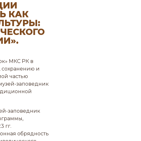
ЦИИ
Ь КАК
ЛЬТУРЫ:
ИЧЕСКОГО
И».
ок» МКС РК в
, сохранению и
мой частью
 музей-заповедник
радиционной
зей-заповедник
ограммы,
 гг.
онная обрядность