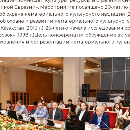
тация помнящей культуры: ресурсы и стратегии с
тепной Евразии». Мероприятие посвящено 20-летию
б охране нематериального культурного наследия (20
б охране и развитии нематериального культурного
Казахстан (2013 г.), 25-летию начала исследования 
озок» (1998 г.)Цель конференции: обсуждение акту
охранения и репрезентации нематериального культ