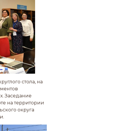
руглого стола, на
ементов
х. Заседание
рте на территории
ьского округа
и.