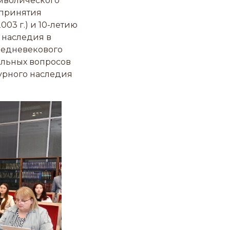
имволического
 принятия
03 г.) и 10-летию
 наследия в
средневекового
альных вопросов
урного наследия