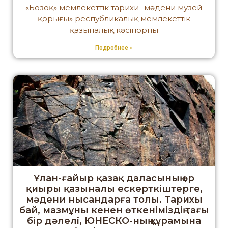
«Бозоқ» мемлекеттік тарихи- мәдени музей-
қорығы» республикалық мемлекеттік
қазыналық кәсіпорны
Подробнее »
Ұлан-ғайыр қазақ даласының әр
қиыры қазыналы ескерткіштерге,
мәдени нысандарға толы. Тарихы
бай, мазмұны кенен өткеніміздің тағы
бір дәлелі, ЮНЕСКО-ның құрамына