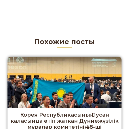
Похожие посты
Корея Республикасының Пусан
қаласында өтіп жатқан Дүниежүзілік
мұралар комитетінің 48-ші