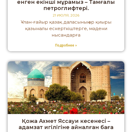
енген екінші мұрамыз – Тамғалы
петроглифтері.
21 ИЮЛЯ, 2026
Ұлан-ғайыр қазақ даласының әр қиыры
қазыналы ескерткіштерге, мәдени
нысандарға
Подробнее »
Қожа Ахмет Яссауи кесенесі –
адамзат игілігіне айналған баға