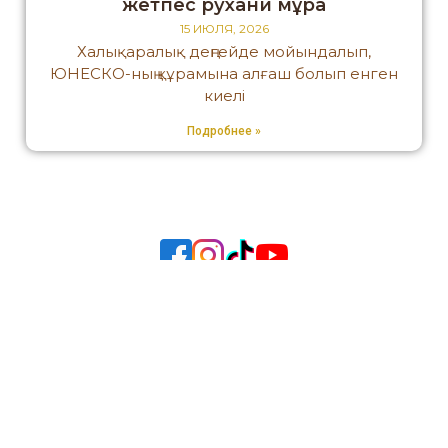
жетпес рухани мұра
15 ИЮЛЯ, 2026
Халықаралық деңгейде мойындалып,
ЮНЕСКО-ның құрамына алғаш болып енген
киелі
Подробнее »
RSTE «State historical and cultural museum-