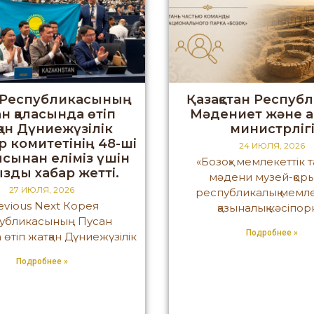
 Республикасының
Қазақстан Респуб
н қаласында өтіп
Мәдениет және а
қан Дүниежүзілік
министрліг
р комитетінің 48-ші
24 ИЮЛЯ, 2026
сынан еліміз үшін
«Бозоқ» мемлекеттік 
зды хабар жетті.
мәдени музей-қор
27 ИЮЛЯ, 2026
республикалық мемле
evious Next Корея
қазыналық кәсіпо
убликасының Пусан
Подробнее »
 өтіп жатқан Дүниежүзілік
Подробнее »