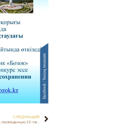
СЛЕДУЮЩИЙ
Музейная акция «Посади дерево», посвященную 23 –летию со дня открытия археологического памятника «Бозок» под руководством К.А.Акишева.