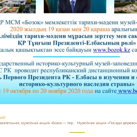
ЩИЙ
Научно-познавательная, музейная акция «Бозок — территория знаний». «Уникальные экспонаты заговорили». Серебряный дирхем. Городище Бозок