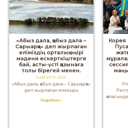
«Абыз дала, қобыз дала –
Корея
Сарыарқа» деп жырлаған
Пуса
еліміздің орталық өңірі
жат
мәдени ескерткіштерге
мұрала
бай, асты-үсті қазынаға
сессия
толы бірегей мекен.
маңы
5 АВГУСТА, 2026
«Абыз дала, қобыз дала – Сарыарқа»
Pr
деп жырлаған еліміздің
Респ
қаласында
Подробнее »