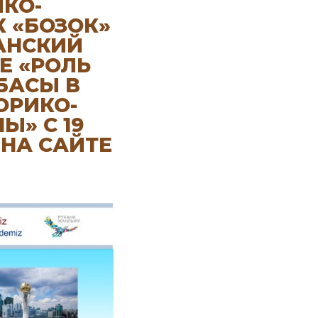
КО-
 «БОЗОК»
АНСКИЙ
Е «РОЛЬ
БАСЫ В
ОРИКО-
Ы» С 19
 НА САЙТЕ