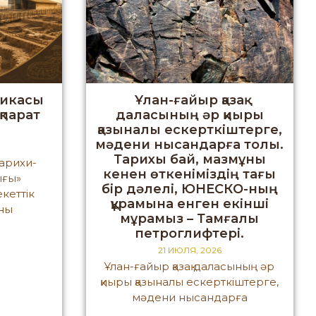
ликасы
Ұлан-ғайыр қазақ
қпарат
даласының әр қиыры
і
қазыналы ескерткіштерге,
мәдени нысандарға толы.
Тарихы бай, мазмұны
тарихи-
кенен өткеніміздің тағы
ығы»
бір дәлелі, ЮНЕСКО-ның
кеттік
құрамына енген екінші
рны
мұрамыз – Тамғалы
петроглифтері.
21 ИЮЛЯ, 2026
Ұлан-ғайыр қазақ даласының әр
қиыры қазыналы ескерткіштерге,
мәдени нысандарға