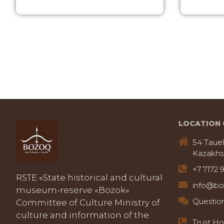
LOCATION 
54 Tauel
Kazakhs
+7 7172 
RSTE «State historical and cultural
info@bo
museum-reserve «Bozok»
Questio
Committee of Culture Ministry of
culture and information of the
Trust Ho