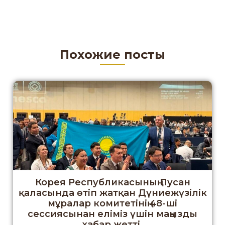
Похожие посты
Корея Республикасының Пусан
қаласында өтіп жатқан Дүниежүзілік
мұралар комитетінің 48-ші
сессиясынан еліміз үшін маңызды
хабар жетті.