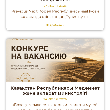
27 ИЮЛЯ, 2026
Previous Next Корея Республикасының Пусан
қаласында өтіп жатқан Дүниежүзілік
Подробнее »
Қазақстан Республикасы Мәдениет
және ақпарат министрлігі
24 ИЮЛЯ, 2026
«Бозоқ» мемлекеттік тарихи- мәдени музей-