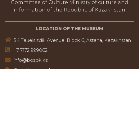
Committee of Culture Ministry of culture and
information of the Republic of Kazakhstan
LOCATION OF THE MUSEUM
54 Tauelsizdik Avenue, Block 6, Astana, Kazakhstan
+7 7172 999062
info@bozok.kz
Questions and Answers
Trust Hotline
8 (7172)25-23-97
+7 700 525 23 97
LOCATION MAP