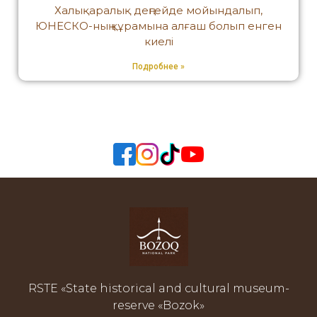
Халықаралық деңгейде мойындалып,
ЮНЕСКО-ның құрамына алғаш болып енген
киелі
Подробнее »
RSTE «State historical and cultural museum-
reserve «Bozok»