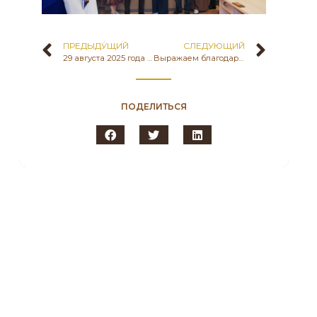
ПРЕДЫДУ́ЩИЙ
СЛЕДУЮЩИЙ
29 августа 2025 года в Государственном историко-культурном музее-заповеднике «БОЗОҚ» состоялось расширенное заседание УЧЕНОГО СОВЕТА по вопросам реализации проекта согласно научной составляющей концепции историко-культурного, архитектурного проекта ,, Создание Национального парка под открытым небом на основе археологических раскопок древнего городища Бозоқ’’.
Выражаем благодарность издательскому дому «Фолиант»
ПОДЕЛИТЬСЯ