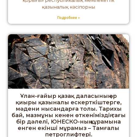
қорығы» республикалық мемлекеттік
қазыналық кәсіпорны
Подробнее »
Ұлан-ғайыр қазақ даласының әр
қиыры қазыналы ескерткіштерге,
мәдени нысандарға толы. Тарихы
бай, мазмұны кенен өткеніміздің тағы
бір дәлелі, ЮНЕСКО-ның құрамына
енген екінші мұрамыз – Тамғалы
петроглифтері.