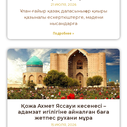
21 ИЮЛЯ, 2026
Ұлан-ғайыр қазақ даласының әр қиыры
қазыналы ескерткіштерге, мәдени
нысандарға
Подробнее »
Қожа Ахмет Яссауи кесенесі –
адамзат игілігіне айналған баға
жетпес рухани мұра
15 ИЮЛЯ, 2026