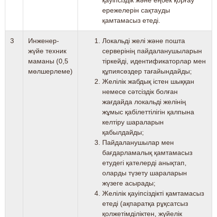
ережелерін сақтауды
қамтамасыз етеді.
3
Инженер-
Локальді желі және пошта
жүйе техник
серверінің пайдаланушыларын
маманы (0,5
тіркейді, идентификаторлар мен
мөлшерлеме)
құпиясөздер тағайындайды;
Желілік жабдық істен шыққан
немесе сәтсіздік болған
жағдайда локальді желінің
жұмыс қабілеттілігін қалпына
келтіру шараларын
қабылдайды;
Пайдаланушылар мен
бағдарламалық қамтамасыз
етудегі қателерді анықтап,
оларды түзету шараларын
жүзеге асырады;
Желілік қауіпсіздікті қамтамасыз
етеді (ақпаратқа рұқсатсыз
қолжетімділіктен, жүйелік