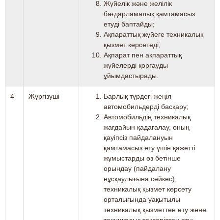
Жүйелік және желілік
бағдарламалық қамтамасыз
етуді баптайды;
Ақпараттық жүйеге техникалық
қызмет көрсетеді;
Ақпарат пен ақпараттық
жүйелерді қорғауды
ұйымдастырады.
4
Жүргізуші
Барлық түрдегі жеңіл
автомобильдерді басқару;
Автомобильдің техникалық
жағдайын қадағалау, оның
қауіпсіз пайдалануын
қамтамасыз ету үшін қажетті
жұмыстарды өз бетінше
орындау (пайдалану
нұсқаулығына сәйкес),
техникалық қызмет көрсету
орталығында уақытылы
техникалық қызметтен өту және
техникалық тексерістен өту;