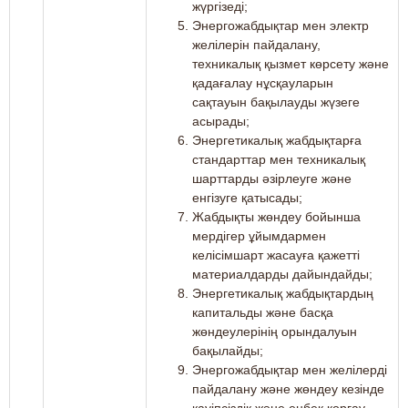
жүргізеді;
Энергожабдықтар мен электр
желілерін пайдалану,
техникалық қызмет көрсету және
қадағалау нұсқауларын
сақтауын бақылауды жүзеге
асырады;
Энергетикалық жабдықтарға
стандарттар мен техникалық
шарттарды әзірлеуге және
енгізуге қатысады;
Жабдықты жөндеу бойынша
мердігер ұйымдармен
келісімшарт жасауға қажетті
материалдарды дайындайды;
Энергетикалық жабдықтардың
капитальды және басқа
жөндеулерінің орындалуын
бақылайды;
Энергожабдықтар мен желілерді
пайдалану және жөндеу кезінде
қауіпсіздік және еңбек қорғау