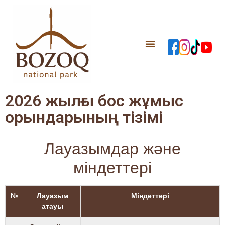
2026 жылғы бос жұмыс
орындарының тізімі
Лауазымдар және
міндеттері
№
Лауазым
Міндеттері
атауы