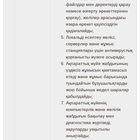
файлдар мен деректерді қарау
немесе өзгерту әрекеттерінен
қорғау), желілер арасындағы
өзара әрекет қауіпсіздігін
қадағалайды;
Локальді есептеу желісі,
серверлер және жұмыс
станциялары үшін антивирустық
қорғанысты жүзеге асырады;
Ақпараттық жүйе жабдығының
үздіксіз жұмысын қамтамасыз
етеді және жұмыс барысында
туындайтын бұзушылықтарды
жою бойынша жедел шаралар
қабылдайды;
Ақпараттық жүйенің
компьютерлік және желілік
жабдығын бақылау мен
диагностика жүргізеді,
ақауларды уақытылы
анықтайды;