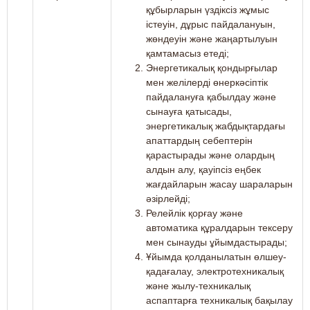
құбырларын үздіксіз жұмыс
істеуін, дұрыс пайдалануын,
жөндеуін және жаңартылуын
қамтамасыз етеді;
Энергетикалық қондырғылар
мен желілерді өнеркәсіптік
пайдалануға қабылдау және
сынауға қатысады,
энергетикалық жабдықтардағы
апаттардың себептерін
қарастырады және олардың
алдын алу, қауіпсіз еңбек
жағдайларын жасау шараларын
әзірлейді;
Релейлік қорғау және
автоматика құралдарын тексеру
мен сынауды ұйымдастырады;
Ұйымда қолданылатын өлшеу-
қадағалау, электротехникалық
және жылу-техникалық
аспаптарға техникалық бақылау