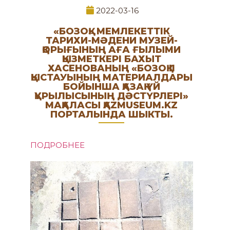
2022-03-16
«БОЗОҚ» МЕМЛЕКЕТТІК
ТАРИХИ-МӘДЕНИ МУЗЕЙ-
ҚОРЫҒЫНЫҢ АҒА ҒЫЛЫМИ
ҚЫЗМЕТКЕРІ БАХЫТ
ХАСЕНОВАНЫҢ «БОЗОҚ ІІ
ҚЫСТАУЫНЫҢ МАТЕРИАЛДАРЫ
БОЙЫНША ҚАЗАҚ ҮЙ
ҚҰРЫЛЫСЫНЫҢ ДӘСТҮРЛЕРІ»
МАҚАЛАСЫ ҚAZMUSEUM.KZ
ПОРТАЛЫНДА ШЫКТЫ.
ПОДРОБНЕЕ