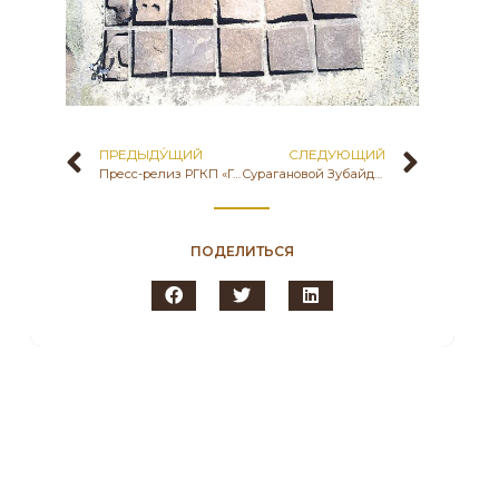
ПРЕДЫДУ́ЩИЙ
СЛЕДУЮЩИЙ
Пресс-релиз РГКП «Государственный историко-культурный музей-заповедник «Бозок» Министерства культуры и спорта Республики Казахстан 17 марта 2022 года планирует проведение этнографического праздника «Әз-Наурыз мейрам толқыны жасампаздық бастауы, ырыс береке арқауы», посвященный празднованию Наурыз мейрамы с участием ведущих отечественных ученых и представителей отдела культуры и развития языков Целиноградского района Акмолинской области.
Сурагановой Зубайды Кабиевны, ведущий научный сотрудник музея-заповедника «Бозок», к.и.н. приняла участие в прямом эфире на телеканале «Хабар» в телемарафоне «Жаңа күн – Жаңа Қазақстан». Главный посыл телемарофона «Благотворение – главный постулат праздника Наурыз».Этнограф Зубайда Кабиевна рассказала о календарной обрядности празднования Наурыза.
ПОДЕЛИТЬСЯ