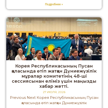
Подробнее »
Корея Республикасының Пусан
қаласында өтіп жатқан Дүниежүзілік
мұралар комитетінің 48-ші
сессиясынан еліміз үшін маңызды
хабар жетті.
27 ИЮЛЯ, 2026
Previous Next Корея Республикасының Пусан
қаласында өтіп жатқан Дүниежүзілік