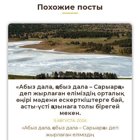
Похожие посты
«Абыз дала, қобыз дала – Сарыарқа»
деп жырлаған еліміздің орталық
өңірі мәдени ескерткіштерге бай,
асты-үсті қазынаға толы бірегей
мекен.
5 АВГУСТА, 2026
«Абыз дала, қобыз дала – Сарыарқа» деп
жырлаған еліміздің