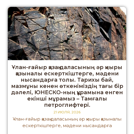
Ұлан-ғайыр қазақ даласының әр қиыры
қазыналы ескерткіштерге, мәдени
нысандарға толы. Тарихы бай,
мазмұны кенен өткеніміздің тағы бір
дәлелі, ЮНЕСКО-ның құрамына енген
екінші мұрамыз – Тамғалы
петроглифтері.
21 ИЮЛЯ, 2026
Ұлан-ғайыр қазақ даласының әр қиыры қазыналы
ескерткіштерге, мәдени нысандарға