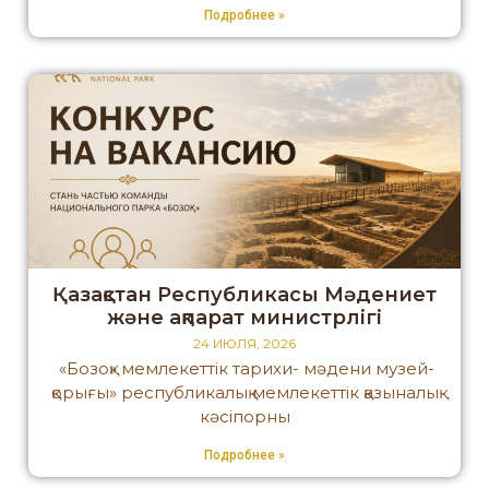
Подробнее »
Қазақстан Республикасы Мәдениет
және ақпарат министрлігі
24 ИЮЛЯ, 2026
«Бозоқ» мемлекеттік тарихи- мәдени музей-
қорығы» республикалық мемлекеттік қазыналық
кәсіпорны
Подробнее »