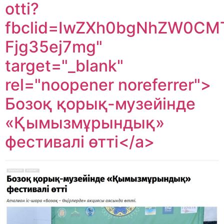
otti?
fbclid=IwZXh0bgNhZW0C
Fjg35ej7mg"
target="_blank"
rel="noopener noreferrer">
Бозоқ қорық-музейінде
«Қымызмұрындық»
фестивалі өтті</a>