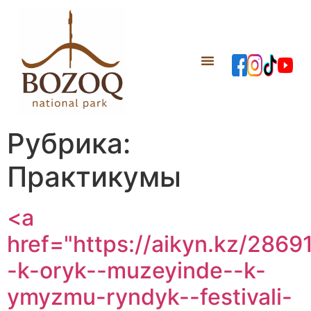
Рубрика:
Практикумы
<a
href="https://aikyn.kz/2869
-k-oryk--muzeyinde--k-
ymyzmu-ryndyk--festivali-