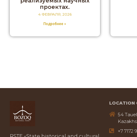
реализуемых научных
проектах.
4 ФЕВРАЛЯ, 2026
Подробнее »
LOCATION 
54 Tauel
Kazakhs
+7 7172 
RSTE «State historical and cultural