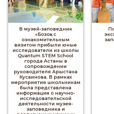
В музей-заповедник
П
«Бозоқ» с
экс
ознакомительным
зап
визитом прибыли юные
исследователи из школы
Quantum STEM School
города Астаны в
сопровождении
руководителя Арыстана
Кусаинова. В рамках
мероприятия школьникам
была представлена
информация о научно-
исследовательской
деятельности музея-
заповедника и