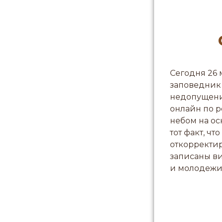
Сегодня 26 
заповедник 
недопущени
онлайн по 
небом на ос
тот факт, ч
откорректир
записаны ви
и молодежи,