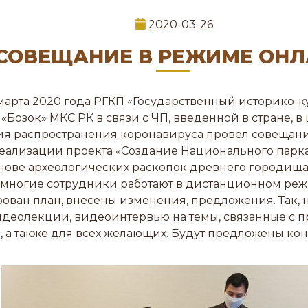
2020-03-26
СОВЕЩАНИЕ В РЕЖИМЕ ОН
марта 2020 года РГКП «Государственный историко-к
«Бозок» МКС РК в связи с ЧП, введенной в стране, в
я распространения коронавируса провел совещан
реализации проекта «Создание Национального парк
нове археологических раскопок древнего городища
то многие сотрудники работают в дистанционном ре
ован план, внесены изменения, предложения. Так, 
деолекции, видеоинтервью на темы, связанные с п
 а также для всех желающих. Будут предложены кон