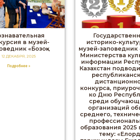
ознавательная
Государствен
курсия в музей-
историко-культ
оведник «Бозоқ»
музей-заповедник 
Министерства кул
12 ДЕКАБРЯ, 2025
информации Респ
Подробнее »
Казахстан подводи
республиканск
дистанционн
конкурса, приуро
ко Дню Республ
среди обучающ
организаций об
среднего, техниче
профессиональ
образования 2025 
тему: «Елор