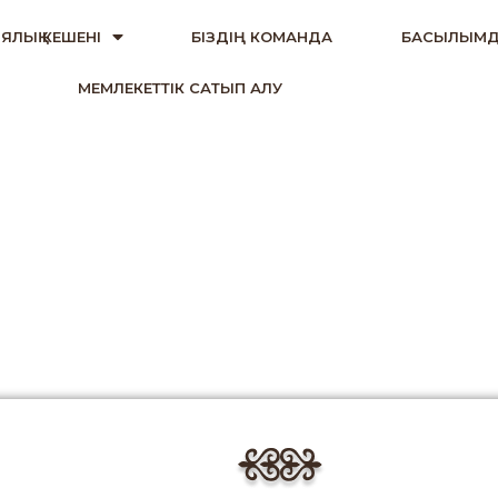
ЯЛЫҚ КЕШЕНІ
БІЗДІҢ КОМАНДА
БАСЫЛЫМД
МЕМЛЕКЕТТІК САТЫП АЛУ