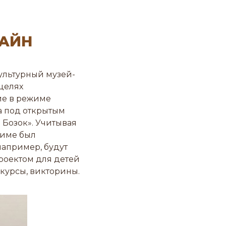
ЛАЙН
ультурный музей-
 целях
ие в режиме
а под открытым
 Бозок». Учитывая
жиме был
например, будут
роектом для детей
курсы, викторины.