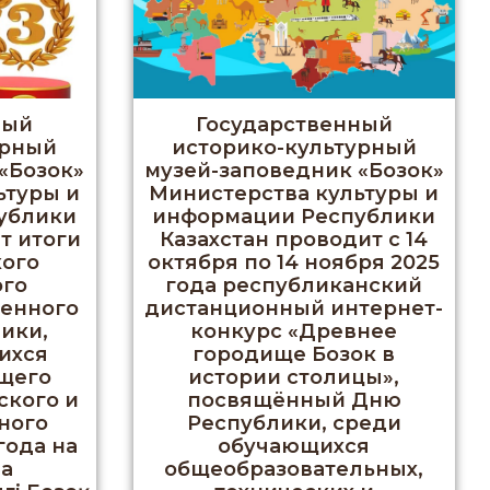
ный
Государственный
урный
историко-культурный
«Бозок»
музей-заповедник «Бозок»
ьтуры и
Министерства культуры и
ублики
информации Республики
т итоги
Казахстан проводит с 14
ого
октября по 14 ноября 2025
ого
года республиканский
ченного
дистанционный интернет-
ики,
конкурс «Древнее
ихся
городище Бозок в
щего
истории столицы»,
ского и
посвящённый Дню
ного
Республики, среди
года на
обучающихся
да
общеобразовательных,