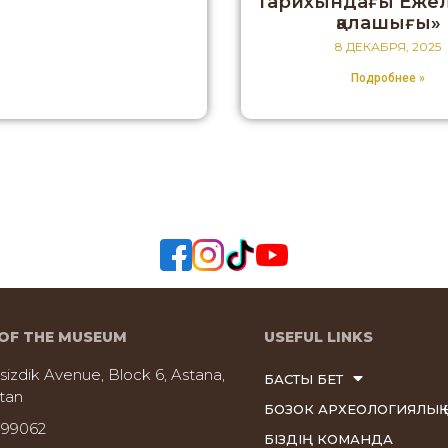
тарихындағы Ежелг
қалашығы»
8 ДЕКАБРЯ, 2025
Подробнее »
OF THE MUSEUM
USEFUL LINKS
sizdik Avenue, Block 6, Astana,
БАСТЫ БЕТ
tan
БОЗОК АРХЕОЛОГИЯЛЫҚ 
999062
БІЗДІҢ КОМАНДА