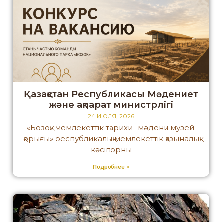
Қазақстан Республикасы Мәдениет
және ақпарат министрлігі
24 ИЮЛЯ, 2026
«Бозоқ» мемлекеттік тарихи- мәдени музей-
қорығы» республикалық мемлекеттік қазыналық
кәсіпорны
Подробнее »