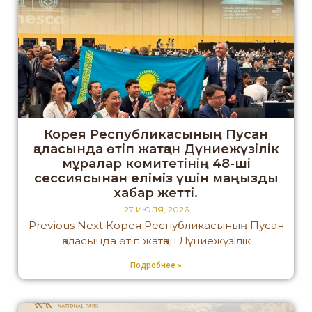
Корея Республикасының Пусан
қаласында өтіп жатқан Дүниежүзілік
мұралар комитетінің 48-ші
сессиясынан еліміз үшін маңызды
хабар жетті.
27 ИЮЛЯ, 2026
Previous Next Корея Республикасының Пусан
қаласында өтіп жатқан Дүниежүзілік
Подробнее »