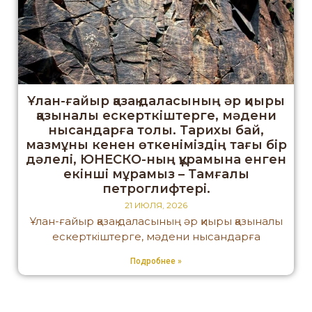
Ұлан-ғайыр қазақ даласының әр қиыры
қазыналы ескерткіштерге, мәдени
нысандарға толы. Тарихы бай,
мазмұны кенен өткеніміздің тағы бір
дәлелі, ЮНЕСКО-ның құрамына енген
екінші мұрамыз – Тамғалы
петроглифтері.
21 ИЮЛЯ, 2026
Ұлан-ғайыр қазақ даласының әр қиыры қазыналы
ескерткіштерге, мәдени нысандарға
Подробнее »