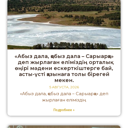
«Абыз дала, қобыз дала – Сарыарқа»
деп жырлаған еліміздің орталық
өңірі мәдени ескерткіштерге бай,
асты-үсті қазынаға толы бірегей
мекен.
5 АВГУСТА, 2026
«Абыз дала, қобыз дала – Сарыарқа» деп
жырлаған еліміздің
Подробнее »