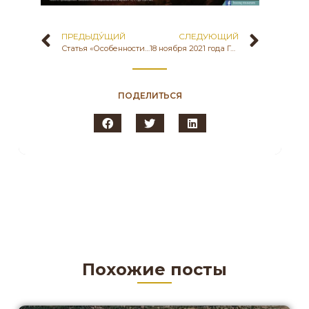
ПРЕДЫДУ́ЩИЙ
СЛЕДУЮЩИЙ
Статья «Особенности строительных конструкций Сарыарки» Айнагуль Ганиевой, ученого секретаря музея-заповедника «Бозок», кандидата исторических наук на портале «Qazaqstan tarihy»
18 ноября 2021 года Государственный историко-культурный музей-заповедник «Бозок» МКС РК совместно с Институтом археологии им. А.Х.Маргулана Комитета науки МОН РК в рамках 30-летия Независимости Республики Казахстан провел Международный научный семинар на тему «Металлургия степной Евразии: опыт изучения и репрезентации древних технологий», посвященный Дню Первого Президента РК.
ПОДЕЛИТЬСЯ
Похожие посты