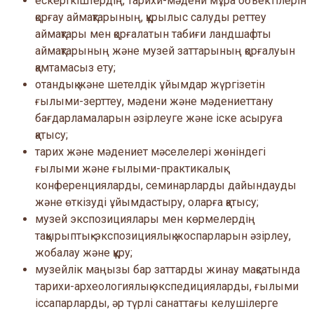
ескерткіштердің, тарихи-мәдени мұра объектілерін
қорғау аймақтарының, құрылыс салуды реттеу
аймақтары мен қорғалатын табиғи ландшафты
аймақтарының және музей заттарының қорғалуын
қамтамасыз ету;
отандық және шетелдік ұйымдар жүргізетін
ғылыми-зерттеу, мәдени және мәдениеттану
бағдарламаларын әзірлеуге және іске асыруға
қатысу;
тарих және мәдениет мәселелері жөніндегі
ғылыми және ғылыми-практикалық
конференцияларды, семинарларды дайындауды
және өткізуді ұйымдастыру, оларға қатысу;
музей экспозициялары мен көрмелердің
тақырыптық-экспозициялық жоспарларын әзірлеу,
жобалау және құру;
музейлік маңызы бар заттарды жинау мақсатында
тарихи-археологиялық экспедицияларды, ғылыми
іссапарларды, әр түрлі санаттағы келушілерге