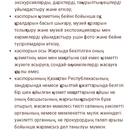
экскурсияларды, дәрістерді, тақырыптық кештерді
ұйымдастыру және өткізу;
кәсіпорын қызметінің бейіні бойынша оқу
құралдарын басып шығару, музей қорларын
толықтыру және музей экспозициялары мен
көрмелерді ұйымдастыру үшін фото-және бейне
түсірілімдерін өткізу;
кәсiпорын осы Жарғыда бекiтiлген оның
қызметiнiң мәнi мен мақсатына сай емес қызметтi
жүзеге асыруға, сондай-ақ мәмiлелердi жасауға
құқылы емес.
кәсiпорынның Қазақстан Республикасының
заңдарында немесе құрылтай құжаттарында белгiлi
бiр шек қойылған қызмет мақсаттарына қайшы не
оның басшысының жарғылық құзыретiн бұза
отырып, жасаған мәмiлесi тиiстi саланың уәкiлеттi
органының немесе мемлекеттiк мүлiк жөнiндегi
уәкiлеттi органның, не прокурордың талап-арызы
бойынша жарамсыз деп танылуы мүмкiн.