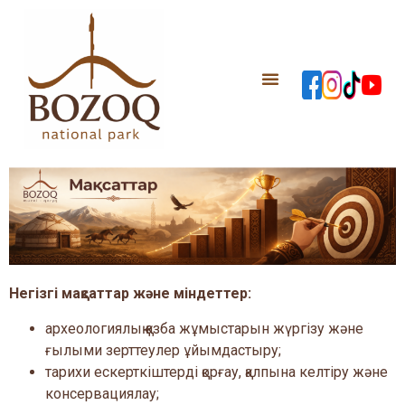
Негізгі мақсаттар және міндеттер:
археологиялық қазба жұмыстарын жүргізу және
ғылыми зерттеулер ұйымдастыру;
тарихи ескерткіштерді қорғау, қалпына келтіру және
консервациялау;