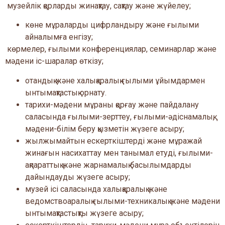
музейлік қорларды жинақтау, сақтау және жүйелеу;
көне мұраларды цифрландыру және ғылыми
айналымға енгізу;
көрмелер, ғылыми конференциялар, семинарлар және
мәдени іс-шаралар өткізу;
отандық және халықаралық ғылыми ұйымдармен
ынтымақтастық орнату.
тарихи-мәдени мұраны қорғау және пайдалану
саласында ғылыми-зерттеу, ғылыми-әдіснамалық,
мәдени-білім беру қызметін жүзеге асыру;
жылжымайтын ескерткіштерді және мұражай
жинағын насихаттау мен танымал етуді, ғылыми-
ақпараттық және жарнамалық басылымдарды
дайындауды жүзеге асыру;
музей ісі саласында халықаралық және
ведомствоаралық ғылыми-техникалық және мәдени
ынтымақтастықты жүзеге асыру;