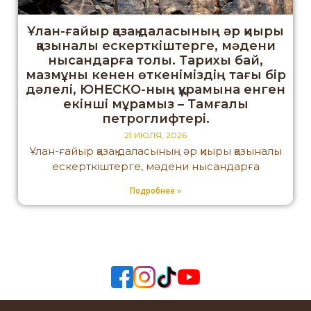
Ұлан-ғайыр қазақ даласының әр қиыры
қазыналы ескерткіштерге, мәдени
нысандарға толы. Тарихы бай,
мазмұны кенен өткеніміздің тағы бір
дәлелі, ЮНЕСКО-ның құрамына енген
екінші мұрамыз – Тамғалы
петроглифтері.
21 ИЮЛЯ, 2026
Ұлан-ғайыр қазақ даласының әр қиыры қазыналы
ескерткіштерге, мәдени нысандарға
Подробнее »