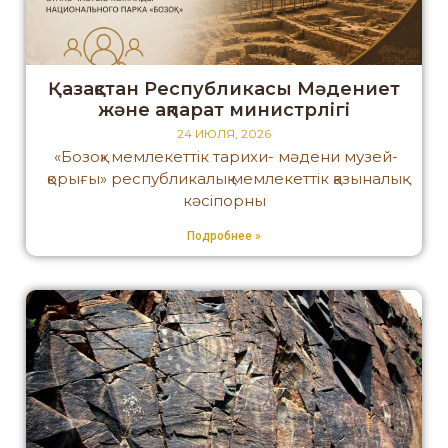
Қазақстан Республикасы Мәдениет
және ақпарат министрлігі
24 ИЮЛЯ, 2026
«Бозоқ» мемлекеттік тарихи- мәдени музей-
қорығы» республикалық мемлекеттік қазыналық
кәсіпорны
Подробнее »