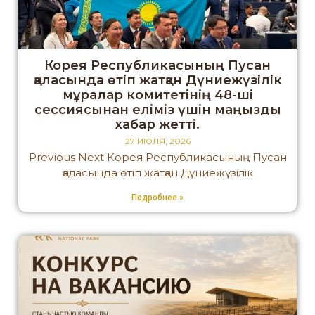
Корея Республикасының Пусан
қаласында өтіп жатқан Дүниежүзілік
мұралар комитетінің 48-ші
сессиясынан еліміз үшін маңызды
хабар жетті.
27 ИЮЛЯ, 2026
Previous Next Корея Республикасының Пусан
қаласында өтіп жатқан Дүниежүзілік
Подробнее »