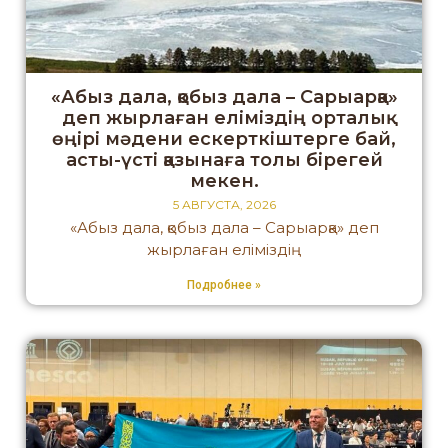
«Абыз дала, қобыз дала – Сарыарқа»
деп жырлаған еліміздің орталық
өңірі мәдени ескерткіштерге бай,
асты-үсті қазынаға толы бірегей
мекен.
5 АВГУСТА, 2026
«Абыз дала, қобыз дала – Сарыарқа» деп
жырлаған еліміздің
Подробнее »