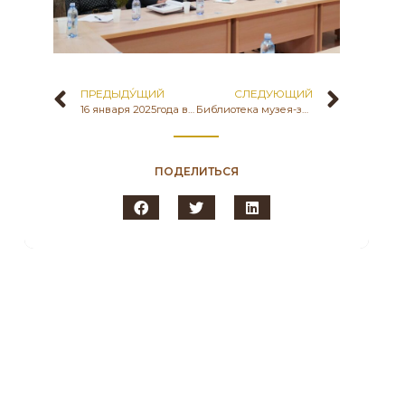
ПРЕДЫДУ́ЩИЙ
СЛЕДУЮЩИЙ
16 января 2025года в проектном офисе Государственного историко-культурного музея-заповедника «Бозоқ» КК МКИ РК в рамках культурно-образовательной платформы «Бозок – территория знаний» прошел музейный урок для обучающихся ІТ-школы-лицея села Караоткель Целиноградского района Акмолинской области.
Библиотека музея-заповедника «Бозок» сегодня к 110 летию- Ильяса Есенберлина представляет собрания сочинений писателя , выпущеные в 80-годах.
ПОДЕЛИТЬСЯ