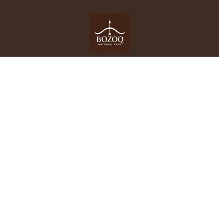
RSTE «State historical and cultural museum-
reserve «Bozok»
Committee of Culture Ministry of culture and
information of the Republic of Kazakhstan
LOCATION OF THE MUSEUM
54 Tauelsizdik Avenue, Block 6, Astana, Kazakhstan
+7 7172 999062
info@bozok.kz
Questions and Answers
Trust Hotline