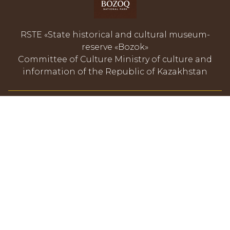
RSTE «State historical and cultural museum-
reserve «Bozok»
Committee of Culture Ministry of culture and
information of the Republic of Kazakhstan
LOCATION OF THE MUSEUM
54 Tauelsizdik Avenue, Block 6, Astana, Kazakhstan
+7 7172 999062
info@bozok.kz
Questions and Answers
Trust Hotline
8 (7172)25-23-97
+7 700 525 23 97