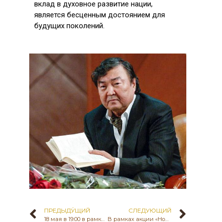
вклад в духовное развитие нации,
является бесценным достоянием для
будущих поколений.
ПРЕДЫДУ́ЩИЙ
СЛЕДУЮЩИЙ
18 мая в 19:00 в рамках акции «Ночь в музее» состоится торжественное открытие исторической выставки «Бозоқ – Ұлы дала өркениеті» организованной Государственным историко-культурным музеем-заповедником «Бозоқ» КК​ МКИ РК.
В рамках акции «Ночь в музее», организованной Государственным историко-культурным музеем-заповедником «Бозок» по случаю Международного дня музеев, на высоком уровне состоялась церемония открытия исторической выставки «Бозок — цивилизация Великой степи».